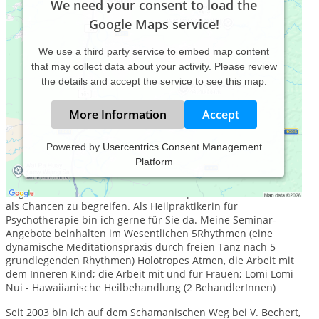
We need your consent to load the
Google Maps service!
We use a third party service to embed map content
that may collect data about your activity. Please review
the details and accept the service to see this map.
More Information
Accept
Powered by
Usercentrics Consent Management
Platform
geb. 1961, verheiratet, Mutter und Großmutter
Ich möchte Menschen unterstützen Ihren Schmerz und Ihre
Ängste in Schätze zu verwandeln, Stolpersteine und Krisen
als Chancen zu begreifen. Als Heilpraktikerin für
Psychotherapie bin ich gerne für Sie da. Meine Seminar-
Angebote beinhalten im Wesentlichen 5Rhythmen (eine
dynamische Meditationspraxis durch freien Tanz nach 5
grundlegenden Rhythmen) Holotropes Atmen, die Arbeit mit
dem Inneren Kind; die Arbeit mit und für Frauen; Lomi Lomi
Nui - Hawaiianische Heilbehandlung (2 BehandlerInnen)
Seit 2003 bin ich auf dem Schamanischen Weg bei V. Bechert,