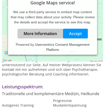
Google Maps service!
We use a third party service to embed map content
that may collect data about your activity. Please review
the details and accept the service to see this map.
More Information
Accept
Powered by
Usercentrics Consent Management
Platform
Sie haben den Wunsch nach Veränderung? Wenn Sie dies
erkannt haben, dann haben Sie schon den ersten Schritt
getan. Auf Ihrem Weg der Problemlösung stehe ich Ihnen
unterstützend zur Seite. Auf meiner Webpräsenz können Sie
Kontakt mit mir aufnehmen und sich über Psychotherapie,
psychologischer Beratung und Coaching informieren.
Leistungsspektrum:
Traditionelle und komplementäre Medizin, Heilkunde
Progressive
Autogenes Training
Muskelentspannung