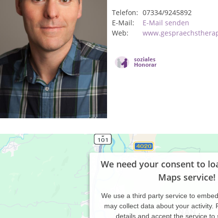
Telefon:
07334/9245892
E-Mail:
E-Mail senden
Web:
www.gespraechstherap
We need your consent to lo
Maps service!
We use a third party service to embe
may collect data about your activity.
details and accept the service to