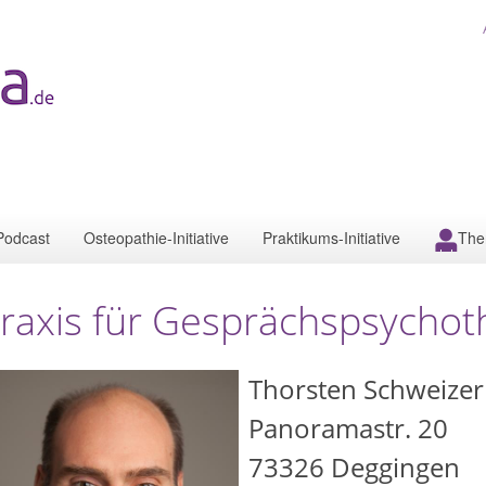
Podcast
Osteopathie-Initiative
Praktikums-Initiative
The
raxis für Gesprächspsychot
Thorsten Schweizer
Panoramastr. 20
73326
Deggingen