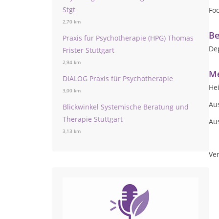
Stgt
Fo
2,70 km
Be
Praxis für Psychotherapie (HPG) Thomas
Dep
Frister Stuttgart
2,94 km
Me
DIALOG Praxis für Psychotherapie
Hei
3,00 km
Au
Blickwinkel Systemische Beratung und
Therapie Stuttgart
Au
3,13 km
Ver