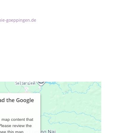
ie-goeppingen.de
ad the Google
d map content that
 Please review the
 see this map.