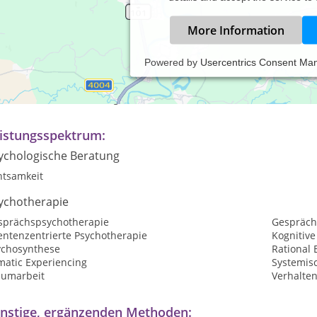
More Information
Powered by
Usercentrics Consent Ma
axiszeiten:
rmine nach Vereinbarung
istungsspektrum:
ychologische Beratung
htsamkeit
ychotherapie
sprächspsychotherapie
Gespräch
entenzentrierte Psychotherapie
Kognitive
ychosynthese
Rational 
matic Experiencing
Systemis
aumarbeit
Verhalte
nstige, ergänzenden Methoden: