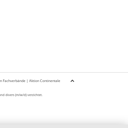
on Fachverbände
|
Aktion Continentale
d divers (m/w/d) verzichtet.