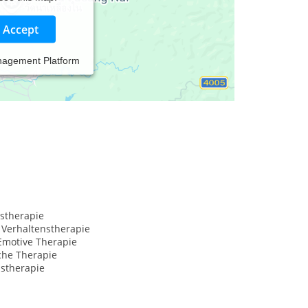
Accept
nagement Platform
stherapie
 Verhaltenstherapie
Emotive Therapie
che Therapie
nstherapie