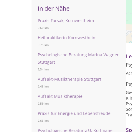
In der Nähe
Praxis Farsak, Kornwestheim
0,60 km
Pr
Heilpraktikerin Kornwestheim
Te
0,75 km
Psychologische Beratung Marina Wagner
Le
Stuttgart
Ps
2,34 km
Ac
AufTakt-Musiktherapie Stuttgart
Ps
2,43 km
Ge
AufTakt Musiktherapie
Kli
Ps
2,59 km
So
Praxis für Energie und Lebensfreude
Tr
2,65 km
So
Psychologische Beratung U. Koffmane