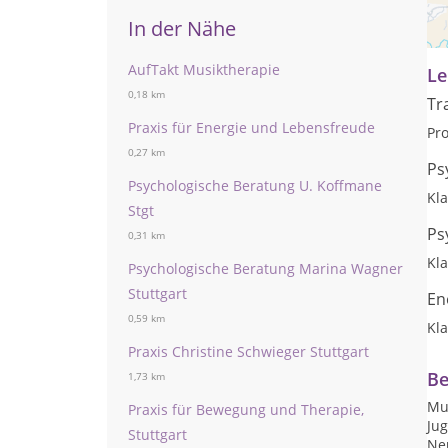
Mu
zu
In der Nähe
AufTakt Musiktherapie
Le
0,18 km
Tr
Praxis für Energie und Lebensfreude
Pr
0,27 km
Ps
Psychologische Beratung U. Koffmane
Kl
Stgt
Ps
0,31 km
Kl
Psychologische Beratung Marina Wagner
Stuttgart
En
0,59 km
Kl
Praxis Christine Schwieger Stuttgart
Be
1,73 km
Mus
Praxis für Bewegung und Therapie,
Ju
Stuttgart
Ne