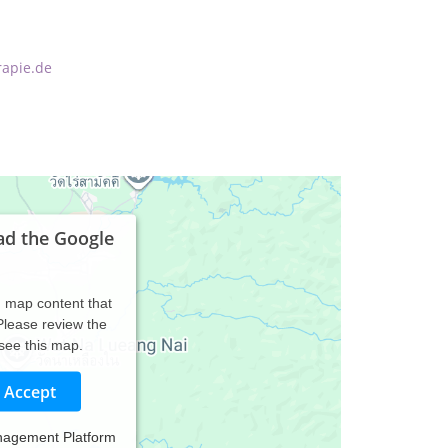
rapie.de
ad the Google
d map content that
 Please review the
 see this map.
Accept
nagement Platform