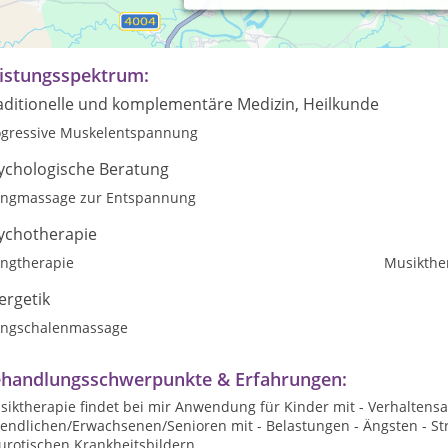
siktherapie gehört zu den künstlerischen Therapieverfahren und a
sammen.
istungsspektrum:
aditionelle und komplementäre Medizin, Heilkunde
ogressive Muskelentspannung
ychologische Beratung
angmassage zur Entspannung
ychotherapie
angtherapie
Musikthe
ergetik
angschalenmassage
handlungsschwerpunkte & Erfahrungen:
iktherapie findet bei mir Anwendung für Kinder mit - Verhaltensa
gendlichen/Erwachsenen/Senioren mit - Belastungen - Ängsten - S
urotischen Krankheitsbildern