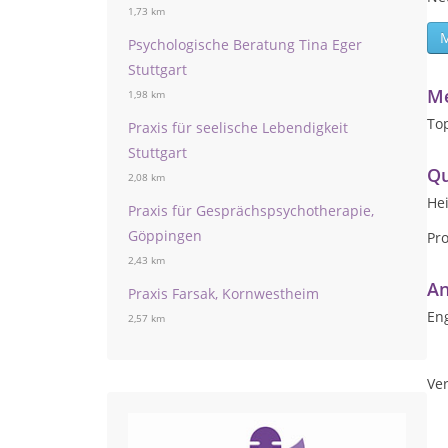
1,73 km
Psychologische Beratung Tina Eger
Stuttgart
Me
1,98 km
To
Praxis für seelische Lebendigkeit
Stuttgart
Qu
2,08 km
Hei
Praxis für Gesprächspsychotherapie,
Göppingen
Pr
2,43 km
An
Praxis Farsak, Kornwestheim
Eng
2,57 km
Ver