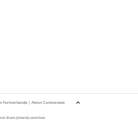
on Fachverbände
|
Aktion Continentale
d divers (m/w/d) verzichtet.