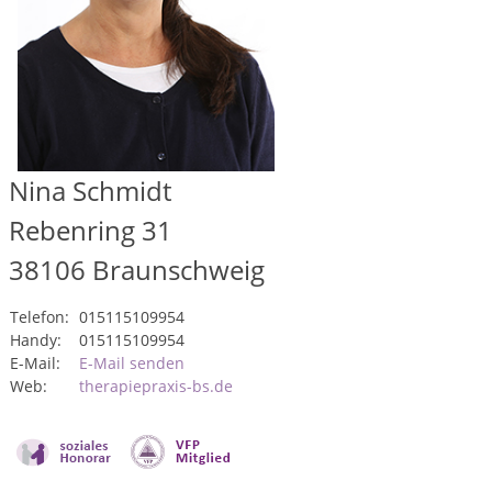
Nina Schmidt
Rebenring 31
38106
Braunschweig
Telefon:
015115109954
Handy:
015115109954
E-Mail:
E-Mail senden
Web:
therapiepraxis-bs.de