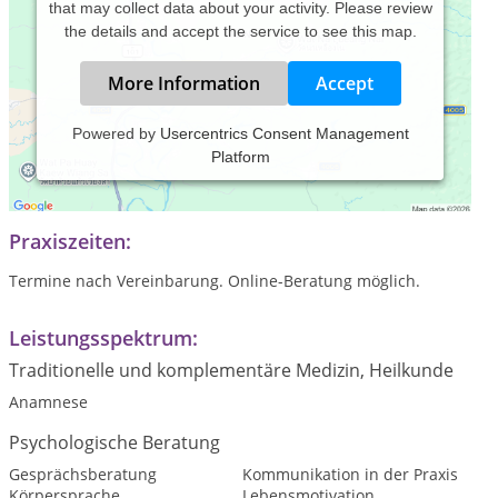
that may collect data about your activity. Please review
the details and accept the service to see this map.
More Information
Accept
Powered by
Usercentrics Consent Management
Platform
Privatpraxis für Psychotherapie in Braunschweig (auf
Selbstzahler-Basis)
Praxiszeiten:
Termine nach Vereinbarung. Online-Beratung möglich.
Leistungsspektrum:
Traditionelle und komplementäre Medizin, Heilkunde
Anamnese
Psychologische Beratung
Gesprächsberatung
Kommunikation in der Praxis
Körpersprache
Lebensmotivation