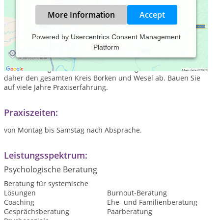
More Information
Accept
Powered by
Usercentrics Consent Management
Platform
Unisono ist eine Praxis für systemische Beratung und
Therapie mit den Schwerpunkten Eheberatung/ Paartherapie
und Trennungsmediation. Die Praxis liegt in Rhede und deckt
daher den gesamten Kreis Borken und Wesel ab. Bauen Sie
auf viele Jahre Praxiserfahrung.
Praxiszeiten:
von Montag bis Samstag nach Absprache.
Leistungsspektrum:
Psychologische Beratung
Beratung für systemische
Lösungen
Burnout-Beratung
Coaching
Ehe- und Familienberatung
Gesprächsberatung
Paarberatung