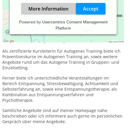
More Information
Accept
Powered by
Usercentrics Consent Management
Platform
Ich biete in meiner Praxis Gesprächstherapie im Einzel- und
Gruppensetting auf Basis meiner Heilerlaubnis als
Heilpraktikerin für Psychotherapie an.
Als zertifizierte Kursleiterin für Autogenes Training biete ich
Präventionskurse im Autogenen Training an, sowie weitere
Angebote rund um das Autogene Training in Gruppen- und
Einzelsetting.
Ferner biete ich unterschiedliche Verantstaltungen im
Bereich Entspannung, Stressbewältigung, Achtsamkeit und
Selbsterfahrung an, sowie eine Entspannungstherapie, als
Kombination aus Entspannungsverfahren und
Psychotherapie.
Sämtliche Angebote sind auf meiner Homepage nähe
beschrieben oder ich informiere auch gerne im persönlichen
Gespräch über meine Angebote.