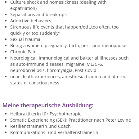
Culture shock and homesickness (dealing with
expatriation)
Separations and break-ups
Addictive behaviors
Strenuous life events that happen/ed „too often, too
quickly or too suddenly“
Sexual trauma
Being a women: pregnancy, birth, peri- and menopause
Chronic Pain
Neurological, immunological and bakterial illnesses such
as auto-immune diseases, migraine, ME/CFS,
neuroborreliosis, fibromyalgia, Post-Covid
near-death experiences, anesthesia trauma and altered
states of consciousness
Meine therapeutische Ausbildung:
Heilpraktikerin für Psychotherapie
Somatic Experiencing (SE)® Practitioner nach Peter Levine
Resilienztrainerin und Coach
Kommunikations- und Verhaltenstrainerin