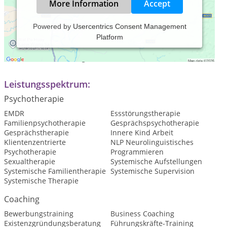
More Information
Accept
Powered by
Usercentrics Consent Management
Platform
Praxiszeiten:
Und nach Vereinbarung
Leistungsspektrum:
Psychotherapie
EMDR
Essstörungstherapie
Familienpsychotherapie
Gesprächspsychotherapie
Gesprächstherapie
Innere Kind Arbeit
Klientenzentrierte
NLP Neurolinguistisches
Psychotherapie
Programmieren
Sexualtherapie
Systemische Aufstellungen
Systemische Familientherapie
Systemische Supervision
Systemische Therapie
Coaching
Bewerbungstraining
Business Coaching
Existenzgründungsberatung
Führungskräfte-Training