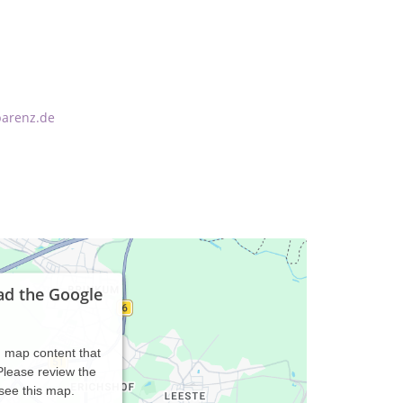
parenz.de
ad the Google
d map content that
 Please review the
 see this map.