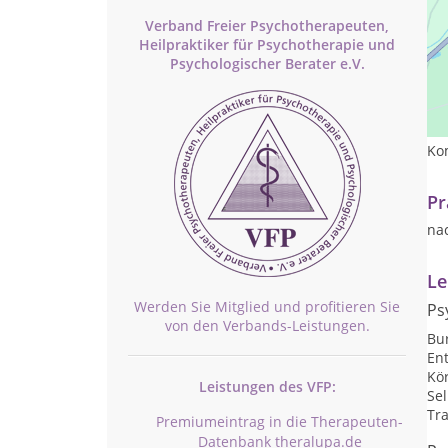
Verband Freier Psychotherapeuten,
Heilpraktiker für Psychotherapie und
Psychologischer Berater e.V.
Al
Le
Ve
Kom
Pr
na
Le
Werden Sie Mitglied und profitieren Sie
Ps
von den Verbands-Leistungen.
Bu
En
Kö
Leistungen des VFP:
Se
Tr
Premiumeintrag in die Therapeuten-
Datenbank theralupa.de