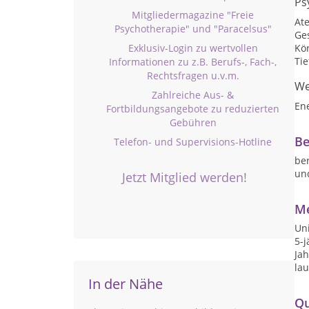
Ps
Mitgliedermagazine "Freie
At
Psychotherapie" und "Paracelsus"
Ge
Exklusiv-Login zu wertvollen
Kö
Ti
Informationen zu z.B. Berufs-, Fach-,
Rechtsfragen u.v.m.
We
Zahlreiche Aus- &
En
Fortbildungsangebote zu reduzierten
Gebühren
Be
Telefon- und Supervisions-Hotline
be
un
Jetzt Mitglied werden!
Me
Uni
5-j
Ja
la
In der Nähe
Qu