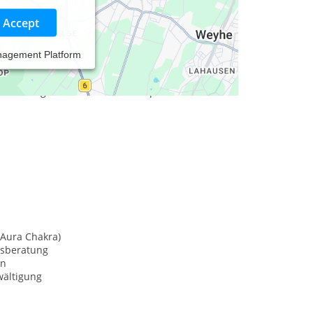
Accept
nagement Platform
Berufserfahrung bin ich Ihre Ansprechpartnerin in
n- und Stressmanagement, Gesprächstherapie,
erarbeit gehören zu meinem Repertoire. Mein
(Aura Chakra)
sberatung
on
wältigung