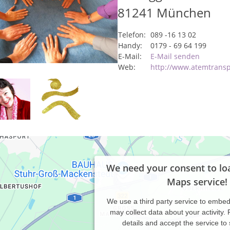
81241
München
Telefon:
089 -16 13 02
Handy:
0179 - 69 64 199
E-Mail:
E-Mail senden
Web:
http://www.atemtrans
We need your consent to lo
Maps service!
We use a third party service to embe
may collect data about your activity.
details and accept the service to