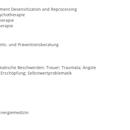
ment Desensitization and Reprocessing
ychotherapie
herapie
erapie
its- und Präventionsberatung
omatische Beschwerden; Trauer; Traumata; Ängste
Erschöpfung; Selbstwertproblematik
 Energiemedizin