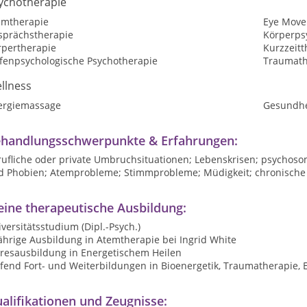
ychotherapie
emtherapie
Eye Move
sprächstherapie
Körperps
rpertherapie
Kurzzeitt
efenpsychologische Psychotherapie
Traumath
llness
ergiemassage
Gesundhe
handlungsschwerpunkte & Erfahrungen:
rufliche oder private Umbruchsituationen; Lebenskrisen; psychos
d Phobien; Atemprobleme; Stimmprobleme; Müdigkeit; chronische 
ine therapeutische Ausbildung:
versitätsstudium (Dipl.-Psych.)
ährige Ausbildung in Atemtherapie bei Ingrid White
hresausbildung in Energetischem Heilen
ufend Fort- und Weiterbildungen in Bioenergetik, Traumatherapie,
alifikationen und Zeugnisse: