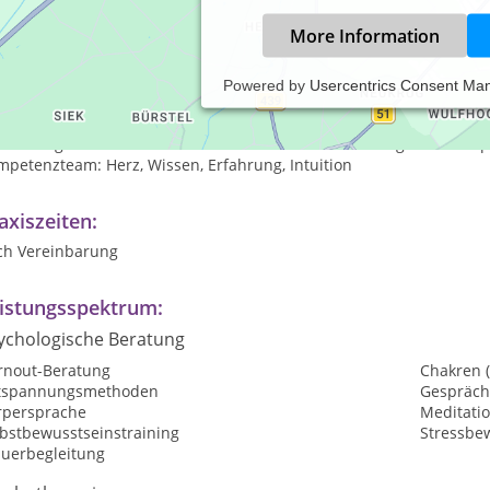
More Information
Powered by
Usercentrics Consent Ma
s Diplom-Psychologin und Atemtherapeutin mit mehr als 20 Jahren 
benskrisen, beruflichen oder privaten Umbruchsituationen. Krise
rmittlung von Mentaltechniken zur Ressourcenstärkung sowie Körp
petenzteam: Herz, Wissen, Erfahrung, Intuition
axiszeiten:
ch Vereinbarung
istungsspektrum:
ychologische Beratung
rnout-Beratung
Chakren 
tspannungsmethoden
Gespräch
rpersprache
Meditati
lbstbewusstseinstraining
Stressbe
auerbegleitung