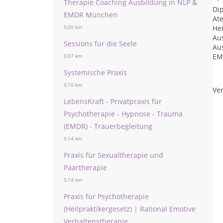
Therapie Coaching Ausbildung in NLP &
Di
EMDR München
At
Hei
0,00 km
Au
Sessions für die Seele
Au
EM
0,07 km
Systemische Praxis
0,10 km
Ver
LebensKraft - Privatpraxis für
Psychotherapie - Hypnose - Trauma
(EMDR) - Trauerbegleitung
0,14 km
Praxis für Sexualtherapie und
Paartherapie
0,14 km
Praxis für Psychotherapie
(Heilpraktikergesetz) | Rational Emotive
Verhaltenstherapie