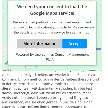
We need your consent to load the
Google Maps service!
We use a third party service to embed map content
that may collect data about your activity. Please review
the details and accept the service to see this map.
More Information
Accept
Powered by
Usercentrics Consent Management
Platform
Als Heilpraktikerin für Psychotherapie biete ich Beratung,
Coaching und Psychotherapie nach dem Heilpraktikergesetz
an. Ist das Leben aus dem Gleichgewicht geraten, gibt es
verschiedene Möglichkeiten, um wieder in die Balance zu
kommen. Ich bin methodisch in der Verhaltenstherapie und
in der systemischen Therapie verankert und kombiniere
diese mit achtsamkeitsbasierten Methoden. Ich bin fest
davon überzeugt, dass wir, wenn wir es schaffen, mehr
Achtsamkeit in unser Leben zu bringen und Dinge so
anzunehmen, wie sie eben gerade in uns da sind, einen
guten Weg zur Heilung finden können. Akzeptanz- und