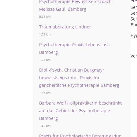
Psychotherapie Bewusstseinscoach
Sem
Melissa Gaul, Bamberg
Se
0,54 km
Se
Bur
Traumaberatung Lindner
1,03 km
Hy
Psychotherapie-Praxis LebensLust
Bamberg
Ver
1,03 km
Dipl.-Psych. Christian Burgmayr
bewusstseins.info - Praxis für
ganzheitliche Psychotherapie Bamberg
1,37 km
Barbara Wolf Heilpraktikerin beschränkt
auf das Gebiet der Psychotherapie
Bamberg
1,46 km
Praxis für Psychologische Beratung Idun