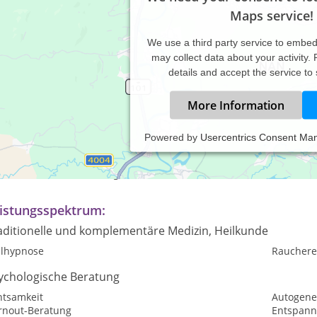
Maps service!
We use a third party service to embe
may collect data about your activity.
details and accept the service to
More Information
Powered by
Usercentrics Consent Ma
axiszeiten:
rmine nach Vereinbarung
istungsspektrum:
aditionelle und komplementäre Medizin, Heilkunde
ilhypnose
Raucher
ychologische Beratung
htsamkeit
Autogene
rnout-Beratung
Entspan