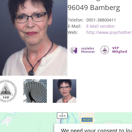
96049
Bamberg
Telefon:
0951-38800411
E-Mail:
E-Mail senden
Web:
http://www.psychothe
We need your consent to lo