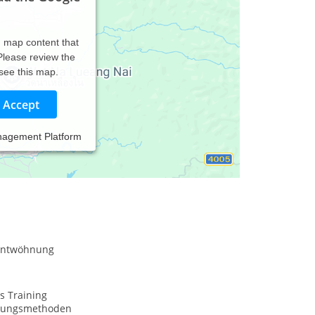
d map content that
 Please review the
 see this map.
Accept
nagement Platform
entwöhnung
s Training
nungsmethoden