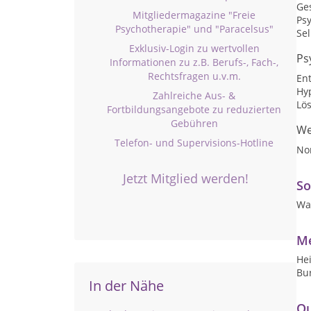
Ge
Mitgliedermagazine "Freie
Psy
Psychotherapie" und "Paracelsus"
Sel
Exklusiv-Login zu wertvollen
Ps
Informationen zu z.B. Berufs-, Fach-,
Rechtsfragen u.v.m.
En
Hy
Zahlreiche Aus- &
Lö
Fortbildungsangebote zu reduzierten
Gebühren
We
Telefon- und Supervisions-Hotline
No
Jetzt Mitglied werden!
So
Wa
Me
Hei
Bu
In der Nähe
Qu