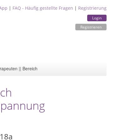
App
|
FAQ - Häufig gestellte Fragen
|
Registrierung
Login
Registrieren
rapeuten || Bereich
ach
tspannung
 18a