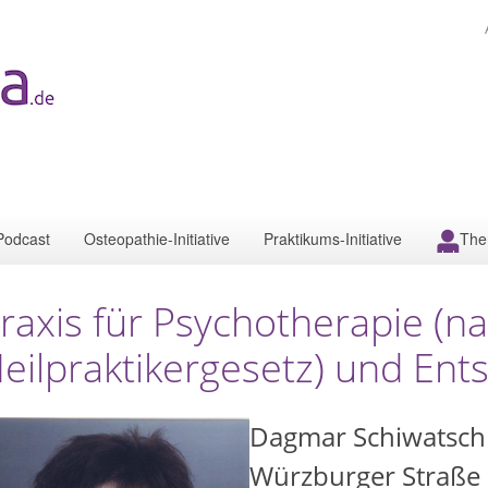
Podcast
Osteopathie-Initiative
Praktikums-Initiative
The
raxis für Psychotherapie (n
eilpraktikergesetz) und En
Dagmar Schiwatsch
Würzburger Straße