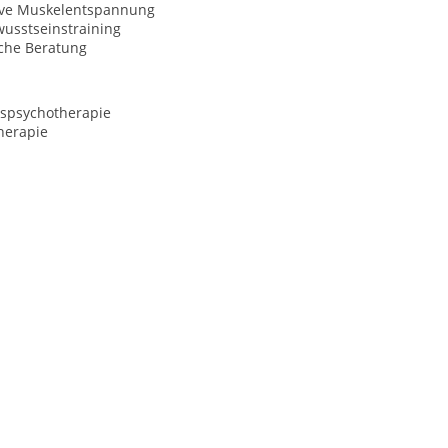
ive Muskelentspannung
usstseinstraining
sche Beratung
spsychotherapie
herapie