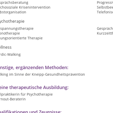
sprächsberatung
Progress
chosoziale Krisenintervention
Selbstbew
bstorganisation
Telefoni
ychotherapie
tspannungstherapie
Gespräch
pnotherapie
Kurzzeitt
sungsorientierte Therapie
llness
rdic-Walking
nstige, ergänzenden Methoden:
lking im Sinne der Kneipp-Gesundheitsprävention
ine therapeutische Ausbildung:
lpraktikerin für Psychotherapie
rnout-Beraterin
alifikationen und Zeugnisse: