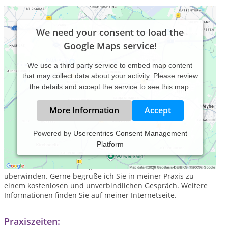
We need your consent to load the
Google Maps service!
We use a third party service to embed map content
that may collect data about your activity. Please review
the details and accept the service to see this map.
More Information
Accept
Powered by
Usercentrics Consent Management
Platform
Mit meinem Angebot stelle ich Menschen in schwierigen
Zeiten den Raum und die Mittel zur Verfügung, um
Hindernisse auf dem Weg zu mehr Lebensqualität zu
überwinden. Gerne begrüße ich Sie in meiner Praxis zu
einem kostenlosen und unverbindlichen Gespräch. Weitere
Informationen finden Sie auf meiner Internetseite.
Praxiszeiten: