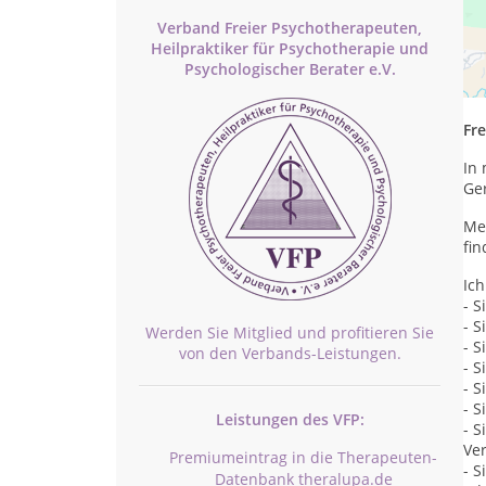
Verband Freier Psychotherapeuten,
Heilpraktiker für Psychotherapie und
In 
Psychologischer Berater e.V.
Ori
sc
Fre
In 
Ger
Me
fin
Ich
- 
- S
Werden Sie Mitglied und profitieren Sie
- S
von den Verbands-Leistungen.
- 
- 
- S
Leistungen des VFP:
- S
Ver
Premiumeintrag in die Therapeuten-
- S
Datenbank theralupa.de