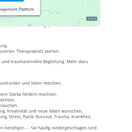
nagement Platform
en verständnisvollen und geschützten Raum zur
rstütze Sie kompetent bei der Bewältigung Ihrer
beruflichen Veränderungsprozessen.
ung.
nzierten Therapieplatz warten.
e und traumasensible Begleitung. Mehr dazu
ausdrücken und leben möchten.
nnere Stärke fördern möchten.
möchten.
brauchen.
ung, Kreativität und neue Ideen wünschen.
g, Stress, Panik, Burnout, Trauma, Krankheit,
n benötigen.- - Sie häufig niedergeschlagen sind