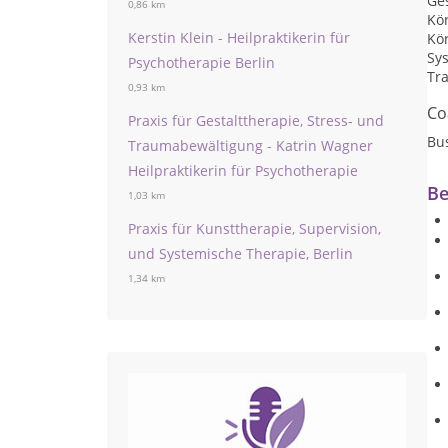
Ges
0,86 km
Kör
Kerstin Klein - Heilpraktikerin für
Kö
Sy
Psychotherapie Berlin
Tr
0,93 km
Co
Praxis für Gestalttherapie, Stress- und
Bu
Traumabewältigung - Katrin Wagner
Heilpraktikerin für Psychotherapie
Be
1,03 km
Praxis für Kunsttherapie, Supervision,
und Systemische Therapie, Berlin
1,34 km