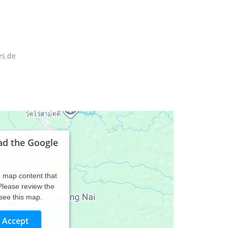
es.de
ad the Google
d map content that
 Please review the
 see this map.
Accept