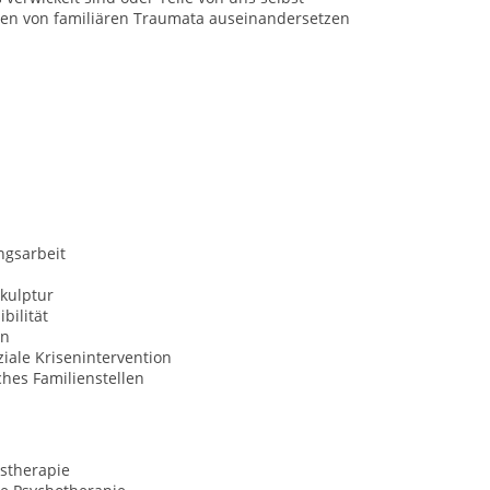
gen von familiären Traumata auseinandersetzen
ngsarbeit
kulptur
bilität
on
iale Krisenintervention
hes Familienstellen
stherapie