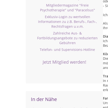
od
Mitgliedermagazine "Freie
- S
Psychotherapie" und "Paracelsus"
Ich
Exklusiv-Login zu wertvollen
Informationen zu z.B. Berufs-, Fach-,
Als
Rechtsfragen u.v.m.
Ihr
Zahlreiche Aus- &
Di
Fortbildungsangebote zu reduzierten
Ich
Gebühren
Be
Telefon- und Supervisions-Hotline
Kö
Di
Jetzt Mitglied werden!
mö
an
Tr
In 
Ra
erk
In der Nähe
Fa
Un
ent