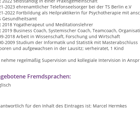
t 2022 selbständig in einer Praxisgemeinschaft
1-2023 ehrenamtlicher Telefonseelsorger bei der TS Berlin e.V
1-2022 Fortbildung als Heilpraktikerin für Psychotherapie mit an
s Gesundheitsamt
it 2018 Yogatherapeut und Meditationslehrer
it 2019 Business Coach, Systemischer Coach, Teamcoach, Organisat
9-2018 Arbeit in Wissenschaft, Forschung und Wirtschaft
0-2009 Studium der Informatik und Statistik mit Masterabschluss
oren und aufgewachsen in der Lausitz; verheiratet, 1 Kind
 nehme regelmäßig Supervision und kollegiale Intervision in Ansp
gebotene Fremdsprachen:
lisch
antwortlich für den Inhalt des Eintrages ist: Marcel Hermkes