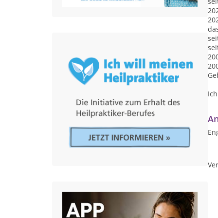
sei
202
202
da
se
se
200
200
Geb
Ich
An
Eng
Ver