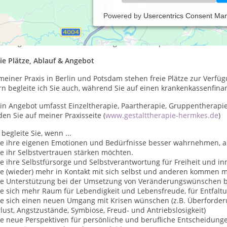
Powered by
Usercentrics Consent Ma
meiner Praxis für Gestalttherapie & Coaching biete ich Ihnen ein
entierung, emotionalen Entlastung und inneren Stärkung. Ich unte
hwierigen Lebenssituation und begleite Sie bei persönlichen und 
ie Plätze, Ablauf & Angebot
meiner Praxis in Berlin und Potsdam stehen freie Plätze zur Verfüg
n begleite ich Sie auch, während Sie auf einen krankenkassenfina
in Angebot umfasst Einzeltherapie, Paartherapie, Gruppentherapi
den Sie auf meiner Praxisseite (
www.gestalttherapie-hermkes.de
)
 begleite Sie, wenn ...
Sie ihre eigenen Emotionen und Bedürfnisse besser wahrnehmen, 
ie ihr Selbstvertrauen stärken möchten.
ie ihre Selbstfürsorge und Selbstverantwortung für Freiheit und i
Sie (wieder) mehr in Kontakt mit sich selbst und anderen kommen 
Sie Unterstützung bei der Umsetzung von Veränderungswünschen 
ie sich mehr Raum für Lebendigkeit und Lebensfreude, für Entfalt
ie sich einen neuen Umgang mit Krisen wünschen (z.B. Überforderun
lust, Angstzustände, Symbiose, Freud- und Antriebslosigkeit)
ie neue Perspektiven für persönliche und berufliche Entscheidunge