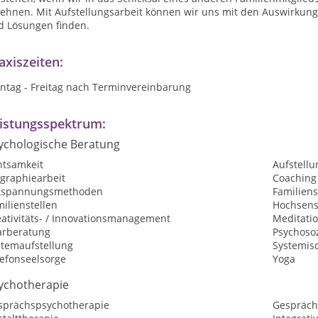
lehnen. Mit Aufstellungsarbeit können wir uns mit den Auswirkun
d Lösungen finden.
axiszeiten:
ntag - Freitag
nach Terminvereinbarung
istungsspektrum:
ychologische Beratung
htsamkeit
Aufstellu
ographiearbeit
Coaching
tspannungsmethoden
Familiens
ilienstellen
Hochsensi
eativitäts- / Innovationsmanagement
Meditati
arberatung
Psychosoz
stemaufstellung
Systemisc
lefonseelsorge
Yoga
ychotherapie
sprächspsychotherapie
Gespräch