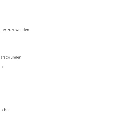
sster zuzuwenden
lafstörungen
en
V. Chu