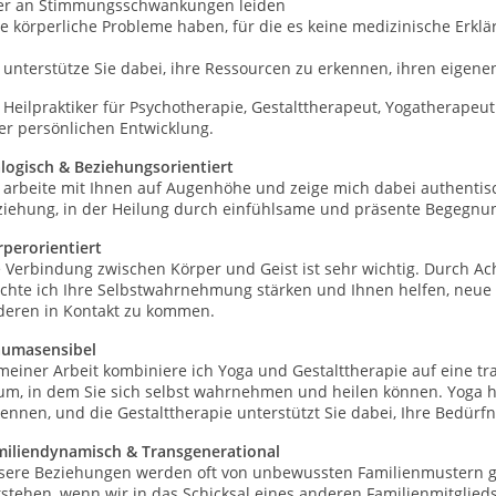
er an Stimmungsschwankungen leiden
ie körperliche Probleme haben, für die es keine medizinische Erklä
 unterstütze Sie dabei, ihre Ressourcen zu erkennen, ihren eigen
 Heilpraktiker für Psychotherapie, Gestalttherapeut, Yogatherapeu
er persönlichen Entwicklung.
alogisch & Beziehungsorientiert
 arbeite mit Ihnen auf Augenhöhe und zeige mich dabei authentisc
ziehung, in der Heilung durch einfühlsame und präsente Begegnu
rperorientiert
e Verbindung zwischen Körper und Geist ist sehr wichtig. Durch
chte ich Ihre Selbstwahrnehmung stärken und Ihnen helfen, neue 
deren in Kontakt zu kommen.
aumasensibel
meiner Arbeit kombiniere ich Yoga und Gestalttherapie auf eine tr
um, in dem Sie sich selbst wahrnehmen und heilen können. Yoga 
ennen, und die Gestalttherapie unterstützt Sie dabei, Ihre Bedürf
miliendynamisch & Transgenerational
sere Beziehungen werden oft von unbewussten Familienmustern g
stehen, wenn wir in das Schicksal eines anderen Familienmitglieds 