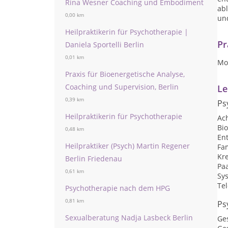
Rina Wesner Coaching und Embodiment
ab
0,00 km
un
Heilpraktikerin für Psychotherapie |
Pr
Daniela Sportelli Berlin
0,01 km
Mo
Praxis für Bioenergetische Analyse,
Coaching und Supervision, Berlin
Le
0,39 km
Ps
Heilpraktikerin für Psychotherapie
Ac
Bi
0,48 km
En
Heilpraktiker (Psych) Martin Regener
Fam
Kr
Berlin Friedenau
Pa
0,61 km
Sy
Te
Psychotherapie nach dem HPG
0,81 km
Ps
Sexualberatung Nadja Lasbeck Berlin
Ge