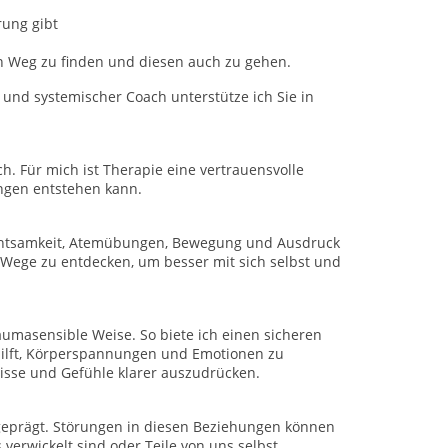
rung gibt
en Weg zu finden und diesen auch zu gehen.
t und systemischer Coach unterstütze ich Sie in
h. Für mich ist Therapie eine vertrauensvolle
ngen entstehen kann.
 Achtsamkeit, Atemübungen, Bewegung und Ausdruck
Wege zu entdecken, um besser mit sich selbst und
aumasensible Weise. So biete ich einen sicheren
hilft, Körperspannungen und Emotionen zu
nisse und Gefühle klarer auszudrücken.
eprägt. Störungen in diesen Beziehungen können
verwickelt sind oder Teile von uns selbst