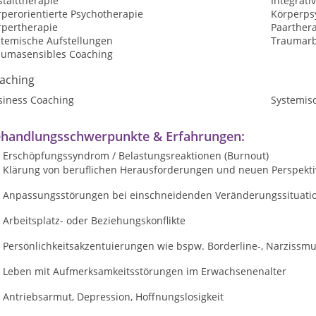
talttherapie
Integrati
perorientierte Psychotherapie
Körperps
rpertherapie
Paarther
stemische Aufstellungen
Traumarb
aumasensibles Coaching
aching
siness Coaching
Systemis
handlungsschwerpunkte & Erfahrungen:
Erschöpfungssyndrom / Belastungsreaktionen (Burnout)
Klärung von beruflichen Herausforderungen und neuen Perspekt
Anpassungsstörungen bei einschneidenden Veränderungssituati
Arbeitsplatz- oder Beziehungskonflikte
Persönlichkeitsakzentuierungen wie bspw. Borderline-, Narzissmus
Leben mit Aufmerksamkeitsstörungen im Erwachsenenalter
Antriebsarmut, Depression, Hoffnungslosigkeit