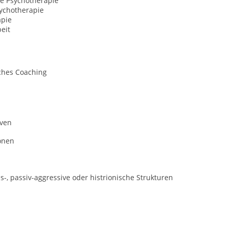
ve Psychotherapie
ychotherapie
apie
eit
ches Coaching
iven
onen
-, passiv-aggressive oder histrionische Strukturen