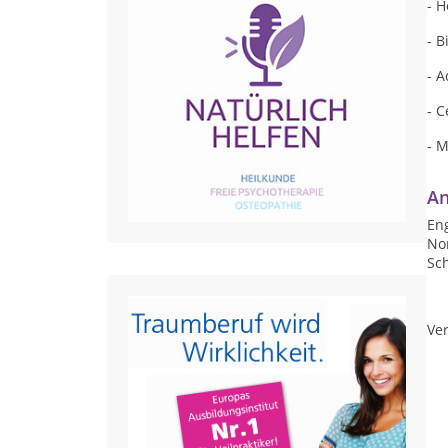
- H
- B
- 
- C
- M
An
Eng
No
Sc
Ver