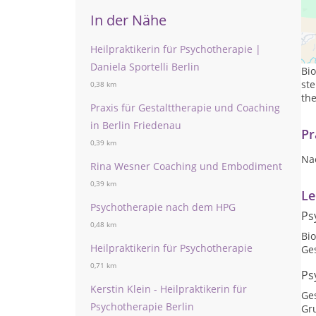
In der Nähe
Bi
ei
Heilpraktikerin für Psychotherapie |
Daniela Sportelli Berlin
Bio
ste
0,38 km
the
Praxis für Gestalttherapie und Coaching
in Berlin Friedenau
Pr
0,39 km
Na
Rina Wesner Coaching und Embodiment
0,39 km
Le
Psychotherapie nach dem HPG
Ps
0,48 km
Bi
Heilpraktikerin für Psychotherapie
Ge
0,71 km
Ps
Kerstin Klein - Heilpraktikerin für
Ge
Psychotherapie Berlin
Gr