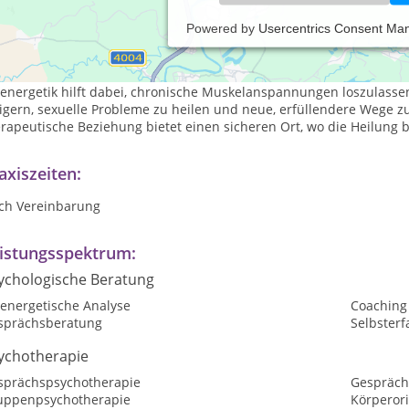
Powered by
Usercentrics Consent Ma
oenergetische Analyse kombiniert Körperarbeit mit einem analytis
nem energetischen Verständnis beruht.
energetik hilft dabei, chronische Muskelanspannungen loszulassen, 
igern, sexuelle Probleme zu heilen und neue, erfüllendere Wege zu
rapeutische Beziehung bietet einen sicheren Ort, wo die Heilung b
axiszeiten:
ch Vereinbarung
istungsspektrum:
ychologische Beratung
oenergetische Analyse
Coaching
sprächsberatung
Selbster
ychotherapie
sprächspsychotherapie
Gespräch
uppenpsychotherapie
Körperori