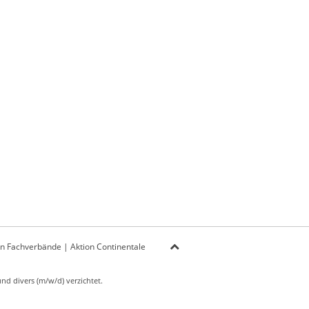
on Fachverbände
|
Aktion Continentale
d divers (m/w/d) verzichtet.