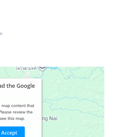
om
ad the Google
d map content that
 Please review the
 see this map.
Accept