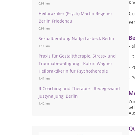
Kö
0,98 km
Co
Heilpraktiker (Psych) Martin Regener
Berlin Friedenau
Per
0,99 km
Be
Sexualberatung Nadja Lasbeck Berlin
- a
1,11 km
Praxis für Gestalttherapie, Stress- und
- 
Traumabewältigung - Katrin Wagner
- 
Heilpraktikerin für Psychotherapie
- P
1,41 km
R Coaching und Therapie - Redegewand
Me
Justyna Jung, Berlin
Zu
1,42 km
Sel
Au
Qu