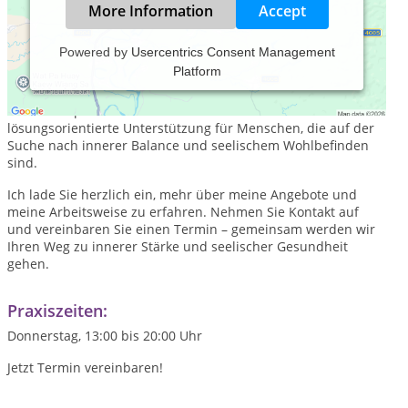
More Information
Accept
Powered by
Usercentrics Consent Management
Platform
Mein Name ist Bahar Yilmaz und ich bin Heilpraktikerin für
Psychotherapie. In wunderschönen Räumen am
Nussbaumpark in München biete ich einfühlsame und
lösungsorientierte Unterstützung für Menschen, die auf der
Suche nach innerer Balance und seelischem Wohlbefinden
sind.
Ich lade Sie herzlich ein, mehr über meine Angebote und
meine Arbeitsweise zu erfahren. Nehmen Sie Kontakt auf
und vereinbaren Sie einen Termin – gemeinsam werden wir
Ihren Weg zu innerer Stärke und seelischer Gesundheit
gehen.
Praxiszeiten:
Donnerstag, 13:00 bis 20:00 Uhr
Jetzt Termin vereinbaren!