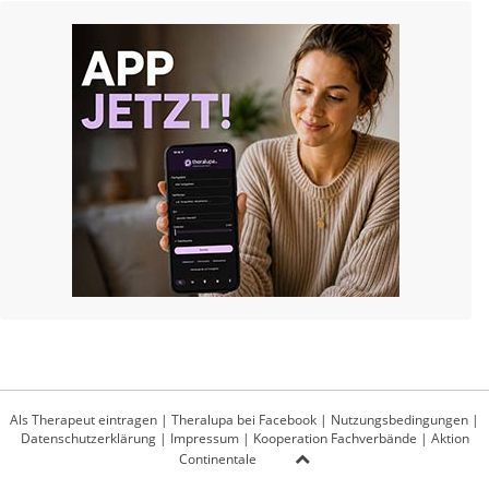
Als Therapeut eintragen
|
Theralupa bei Facebook
|
Nutzungsbedingungen
|
Datenschutzerklärung
|
Impressum
|
Kooperation Fachverbände
|
Aktion
Continentale