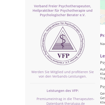
Verband Freier Psychotherapeuten,
Heilpraktiker für Psychotherapie und
Als
Psychologischer Berater e.V.
bet
we
Pr
Na
Le
Ps
Au
Werden Sie Mitglied und profitieren Sie
Kl
von den Verbands-Leistungen.
Tr
Ps
Leistungen des VFP:
Ge
Ges
Premiumeintrag in die Therapeuten-
Kli
Datenbank theralupa.de