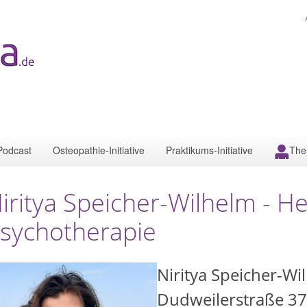
Podcast
Osteopathie-Initiative
Praktikums-Initiative
The
iritya Speicher-Wilhelm - Hei
sychotherapie
Niritya Speicher-Wi
Dudweilerstraße 37