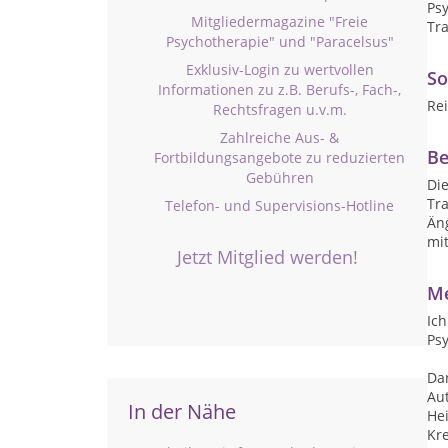
Ps
Mitgliedermagazine "Freie
Tr
Psychotherapie" und "Paracelsus"
Exklusiv-Login zu wertvollen
So
Informationen zu z.B. Berufs-, Fach-,
Rei
Rechtsfragen u.v.m.
Zahlreiche Aus- &
Be
Fortbildungsangebote zu reduzierten
Gebühren
Di
Tra
Telefon- und Supervisions-Hotline
Än
mi
Jetzt Mitglied werden!
Me
Ich
Psy
Dar
Au
In der Nähe
Hei
Kre