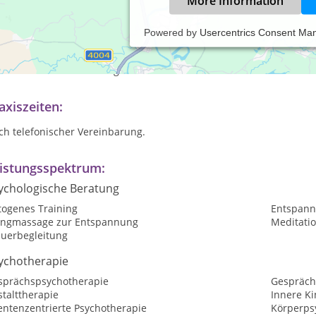
More Information
Powered by
Usercentrics Consent Ma
 Heilpraktikerin für Psychotherapie ist es mir wichtig, Sie genau
reten, Ihnen ein offenes Ohr zu schenken und Sie mit Ihren indiv
lches Thema Sie mitbringen.
axiszeiten:
ch telefonischer Vereinbarung.
istungsspektrum:
ychologische Beratung
togenes Training
Entspan
angmassage zur Entspannung
Meditati
auerbegleitung
ychotherapie
sprächspsychotherapie
Gespräch
talttherapie
Innere Ki
entenzentrierte Psychotherapie
Körperps