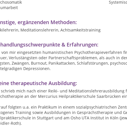
ychosomatik
Systemis
aumarbeit
nstige, ergänzenden Methoden:
kilehrerin, Meditationslehrerin, Achtsamkeitstraining
handlungsschwerpunkte & Erfahrungen:
e von mir eingesetzten humanistischen Psychotherapieverfahren 
uer, Verlustängsten oder Partnerschaftsproblemen, als auch in de
gsten, Zwängen, Burnout, Panikattacken, Schlafstörungen, psychos
ttelgradigen Depressionen.
ine therapeutische Ausbildung:
 schrieb mich nach einer Reiki- und Meditationslehrerausbildung fü
chotherapie an der Mercurius Heilpraktikerschule Saarbrücken ein
auf folgten u.a. ein Praktikum in einem sozialpsychiatrischen Zentr
togenes Training sowie Ausbildungen in Gesprächstherapie und Ge
lpraktikerschule in Stuttgart und am Osho UTA Institut in Köln (jew
idler-Roth).