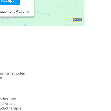
Accept
nagement Platform
 so anzunehmen, wie Sie meine Praxisräume gerade
iduellen Bedürfnissen kennenzulernen, egal
nungsmethoden
on
stherapie
nd Arbeit
ychotherapie