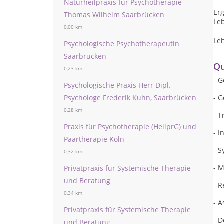
Naturheilpraxis für Psychotherapie
Erg
Thomas Wilhelm Saarbrücken
Leb
0,00 km
Le
Psychologische Psychotherapeutin
Saarbrücken
Qu
0,23 km
- 
Psychologische Praxis Herr Dipl.
Psychologe Frederik Kuhn, Saarbrücken
- G
0,28 km
- T
Praxis für Psychotherapie (HeilprG) und
- I
Paartherapie Köln
- S
0,32 km
- M
Privatpraxis für Systemische Therapie
und Beratung
- R
0,34 km
- 
Privatpraxis für Systemische Therapie
- D
und Beratung