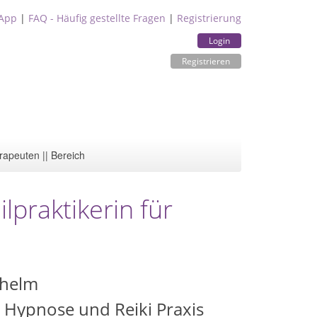
App
|
FAQ - Häufig gestellte Fragen
|
Registrierung
Login
Registrieren
rapeuten || Bereich
lpraktikerin für
lhelm
 Hypnose und Reiki Praxis