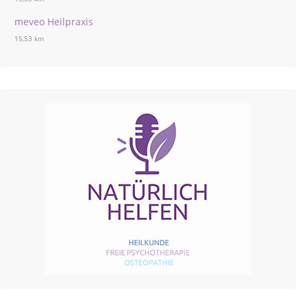
meveo Heilpraxis
15,53 km