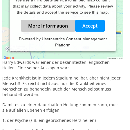
We use a third party service to embed map content
that may collect data about your activity. Please review
the details and accept the service to see this map.
More Information
Accept
Powered by
Usercentrics Consent Management
Platform
Praxis für Kinesiologie, Energiearbeit und therapeutische
Malerei
Harry Edwards war einer der bekanntesten, englischen
Heiler. Eine seiner Aussagen war:
Jede Krankheit ist in jedem Stadium heilbar, aber nicht jeder
Mensch!! Es reicht nicht aus, nur die Krankheit eines
Menschen zu behandeln, auch der Mensch selbst muss
behandelt werden.
Damit es zu einer dauerhaften Heilung kommen kann, muss
sie auf allen Ebenen erfolgen:
1. der Psyche (z.B. ein gebrochenes Herz heilen)