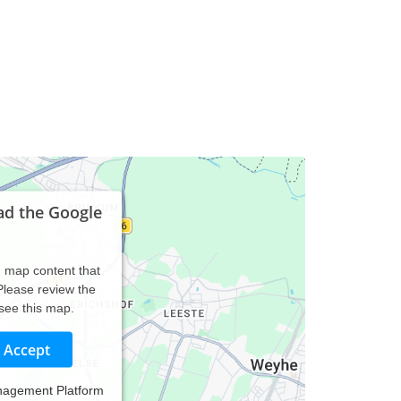
ad the Google
d map content that
 Please review the
 see this map.
Accept
nagement Platform