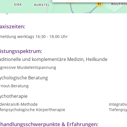
rperpsychotherapie als Einzel- oder Gruppenarbeit
 meiner Arbeit verbinde ich körperliche Wahrnehmung mit emotiona
ntergrundes, rationales Durcharbeiten und Üben von verändertem 
axiszeiten:
meldung werktags 16:30 - 18.00 Uhr
istungsspektrum:
aditionelle und komplementäre Medizin, Heilkunde
ogressive Muskelentspannung
ychologische Beratung
rnout-Beratung
ychotherapie
ldenkrais®-Methode
Integrati
efenpsychologische Körpertherapie
Tiefenps
handlungsschwerpunkte & Erfahrungen: