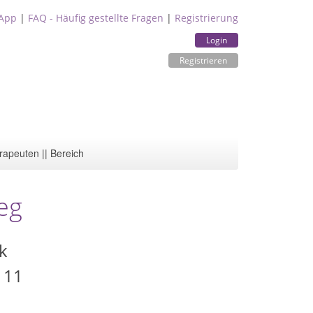
App
|
FAQ - Häufig gestellte Fragen
|
Registrierung
Login
Registrieren
rapeuten || Bereich
eg
k
. 11