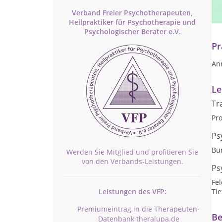
Kö
In
Verband Freier Psychotherapeuten,
Hi
Heilpraktiker für Psychotherapie und
Psychologischer Berater e.V.
Pr
An
Le
Tr
Pr
Ps
Bu
Werden Sie Mitglied und profitieren Sie
von den Verbands-Leistungen.
Ps
Fe
Leistungen des VFP:
Ti
Premiumeintrag in die Therapeuten-
Be
Datenbank theralupa.de