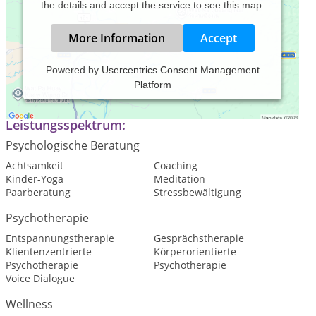
the details and accept the service to see this map.
More Information
Accept
Powered by
Usercentrics Consent Management
Platform
www.cc-dinnebier.de
Leistungsspektrum:
Psychologische Beratung
Achtsamkeit
Coaching
Kinder-Yoga
Meditation
Paarberatung
Stressbewältigung
Psychotherapie
Entspannungstherapie
Gesprächstherapie
Klientenzentrierte
Körperorientierte
Psychotherapie
Psychotherapie
Voice Dialogue
Wellness