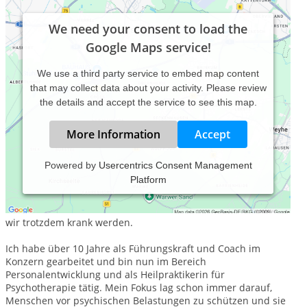
We need your consent to load the
Google Maps service!
We use a third party service to embed map content
that may collect data about your activity. Please review
the details and accept the service to see this map.
More Information
Accept
Powered by
Usercentrics Consent Management
Platform
Als Heilpraktikerin für Psychotherapie und Gestalttherapeutin
i.A. helfe ich Menschen bei der Prävention vor psychischen
Krankheiten und wenn Prävention nicht mehr ausreicht und
wir trotzdem krank werden.
Ich habe über 10 Jahre als Führungskraft und Coach im
Konzern gearbeitet und bin nun im Bereich
Personalentwicklung und als Heilpraktikerin für
Psychotherapie tätig. Mein Fokus lag schon immer darauf,
Menschen vor psychischen Belastungen zu schützen und sie