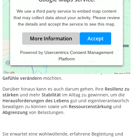
We use a third party service to embed map content
that may collect data about your activity. Please review
the details and accept the service to see this map.
More Information
Accept
Powered by
Usercentrics Consent Management
Platform
Im Daseinsraum begleite ich Menschen, die
Traumatisierungen aufarbeiten
und/oder
psychosomatische
Beschwerden verstehen
und auflösen sowie
depressive
Gefühle verändern
möchten.
Darüber hinaus kann es auch darum gehen, Ihre
Resilienz zu
stärken
und mehr
Stabilität
im Alltag zu gewinnen, um die
Herausforderungen des Lebens
gut und eigentverantworlich
bewäligen zu können sowie um
Ressourcenstärkung
und
Abgrenzung
von Belastungen.
Sie erwartet eine wohlwollende, erfahrene Begleitung und