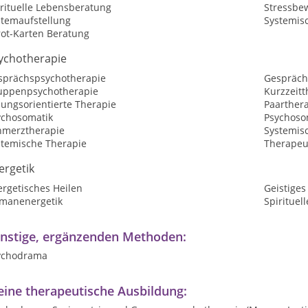
irituelle Lebensberatung
Stressbe
stemaufstellung
Systemisc
rot-Karten Beratung
ychotherapie
sprächspsychotherapie
Gespräch
uppenpsychotherapie
Kurzzeitt
sungsorientierte Therapie
Paarther
ychosomatik
Psychoso
hmerztherapie
Systemis
stemische Therapie
Therapeu
ergetik
ergetisches Heilen
Geistiges
manenergetik
Spirituel
nstige, ergänzenden Methoden:
ychodrama
ine therapeutische Ausbildung: