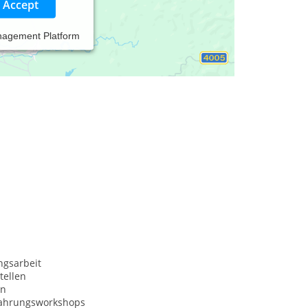
Accept
nagement Platform
ngsarbeit
tellen
on
fahrungsworkshops