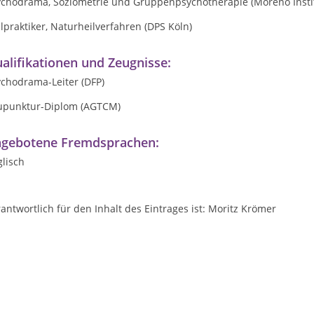
ychodrama, Soziometrie und Gruppenpsychotherapie (Moreno Insti
lpraktiker, Naturheilverfahren (DPS Köln)
alifikationen und Zeugnisse:
ychodrama-Leiter (DFP)
upunktur-Diplom (AGTCM)
gebotene Fremdsprachen:
lisch
antwortlich für den Inhalt des Eintrages ist: Moritz Krömer