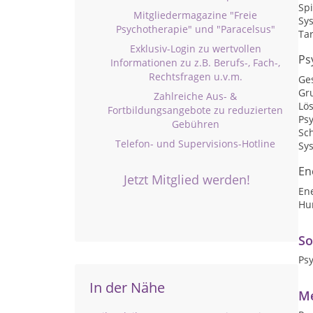
Sp
Mitgliedermagazine "Freie
Sy
Psychotherapie" und "Paracelsus"
Ta
Exklusiv-Login zu wertvollen
Ps
Informationen zu z.B. Berufs-, Fach-,
Rechtsfragen u.v.m.
Ge
Gr
Zahlreiche Aus- &
Lö
Fortbildungsangebote zu reduzierten
Ps
Gebühren
Sc
Telefon- und Supervisions-Hotline
Sy
En
Jetzt Mitglied werden!
En
Hu
So
Ps
In der Nähe
Me