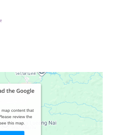
e
ad the Google
d map content that
 Please review the
 see this map.