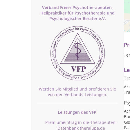
Verband Freier Psychotherapeuten,
Heilpraktiker für Psychotherapie und
Psychologischer Berater e.V.
Ei
ps
Pr
Te
Le
Tr
Ak
Werden Sie Mitglied und profitieren Sie
Tra
von den Verbands-Leistungen.
Ps
Ac
Leistungen des VFP:
Bu
Ge
Premiumeintrag in die Therapeuten-
Pa
Datenbank theralupa.de