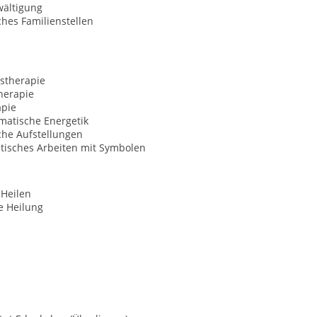
wältigung
hes Familienstellen
stherapie
herapie
apie
matische Energetik
che Aufstellungen
tisches Arbeiten mit Symbolen
 Heilen
le Heilung