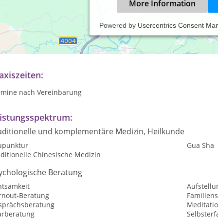
More Information
Powered by
Usercentrics Consent Ma
nzel-, Paar- und Gruppentherapie (Psychodrama)
ychologische & mediale Beratung
axiszeiten:
rmine nach Vereinbarung
istungsspektrum:
aditionelle und komplementäre Medizin, Heilkunde
upunktur
Gua Sha
ditionelle Chinesische Medizin
ychologische Beratung
htsamkeit
Aufstellu
rnout-Beratung
Familiens
sprächsberatung
Meditati
arberatung
Selbster