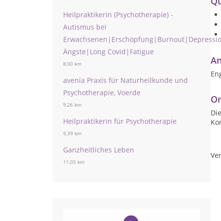
Qu
Heilpraktikerin (Psychotherapie) -
Autismus bei
Erwachsenen|Erschöpfung|Burnout|Depressi
Ängste|Long Covid|Fatigue
An
8,00 km
Eng
avenia Praxis für Naturheilkunde und
Psychotherapie, Voerde
On
9,26 km
Die
Heilpraktikerin für Psychotherapie
Ko
9,39 km
Ganzheitliches Leben
Ver
11,05 km