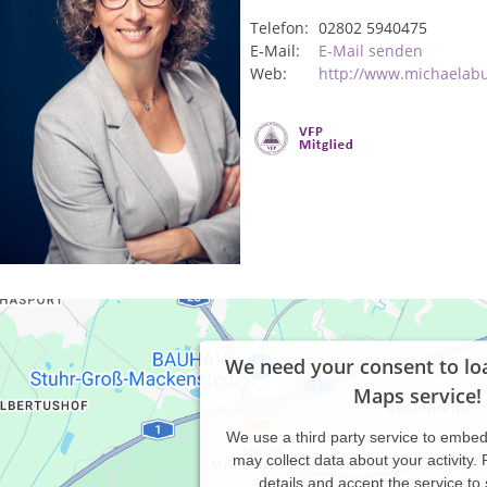
Telefon:
02802 5940475
E-Mail:
E-Mail senden
Web:
http://www.michaelab
We need your consent to lo
Maps service!
We use a third party service to embe
may collect data about your activity.
details and accept the service to