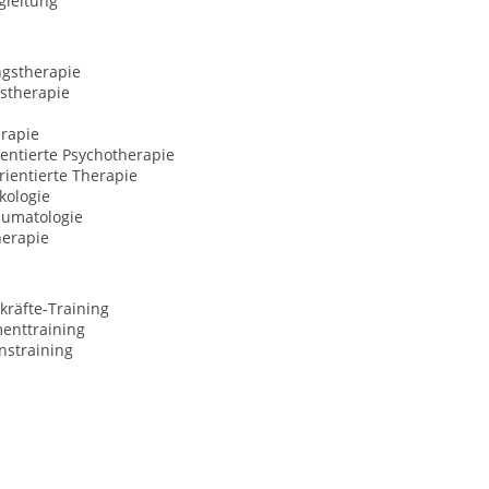
gleitung
ngstherapie
stherapie
rapie
entierte Psychotherapie
ientierte Therapie
kologie
aumatologie
erapie
kräfte-Training
nttraining
nstraining