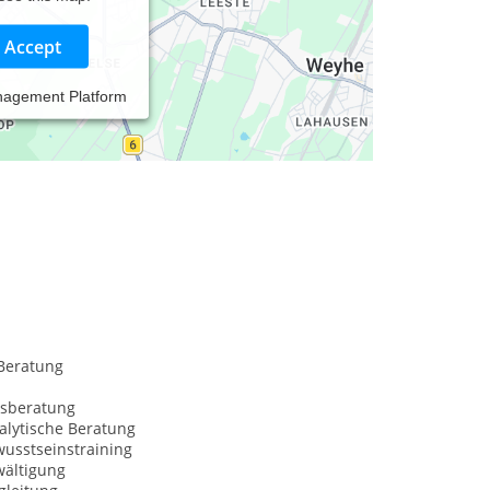
Accept
nagement Platform
Beratung
sberatung
alytische Beratung
usstseinstraining
wältigung