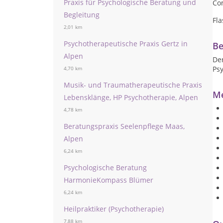
Praxis für Psychologische Beratung und
Co
Begleitung
Fla
2,01 km
Psychotherapeutische Praxis Gertz in
Be
Alpen
De
Ps
4,70 km
Musik- und Traumatherapeutische Praxis
Me
Lebensklänge, HP Psychotherapie, Alpen
4,78 km
Beratungspraxis Seelenpflege Maas,
Alpen
6,24 km
Psychologische Beratung
HarmonieKompass Blümer
6,24 km
Heilpraktiker (Psychotherapie)
7,88 km