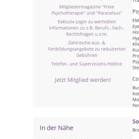
Tr
Mitgliedermagazine "Freie
Ps
Psychotherapie" und "Paracelsus"
EM
Exklusiv-Login zu wertvollen
Ey
Informationen zu z.B. Berufs-, Fach-,
Ho
Rechtsfragen u.v.m.
Hy
Zahlreiche Aus- &
Kli
Fortbildungsangebote zu reduzierten
Kur
Gebühren
Pro
Ps
Telefon- und Supervisions-Hotline
St
Co
Jetzt Mitglied werden!
Bu
Ko
Mo
Per
So
In der Nähe
Bra