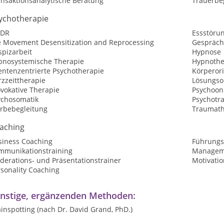
ansaktionsanalytische Beratung
Trauerbe
ychotherapie
DR
Essstöru
e Movement Desensitization and Reprocessing
Gespräch
spizarbeit
Hypnose
pnosystemische Therapie
Hypnothe
entenzentrierte Psychotherapie
Körperori
zzeittherapie
Lösungsor
vokative Therapie
Psychoon
ychosomatik
Psychotr
erbebegleitung
Traumath
aching
siness Coaching
Führungs
mmunikationstraining
Manageme
derations- und Präsentationstrainer
Motivatio
sonality Coaching
nstige, ergänzenden Methoden:
inspotting (nach Dr. David Grand, PhD.)