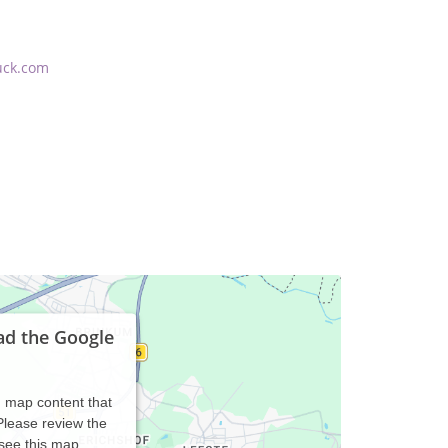
uck.com
ad the Google
d map content that
 Please review the
 see this map.