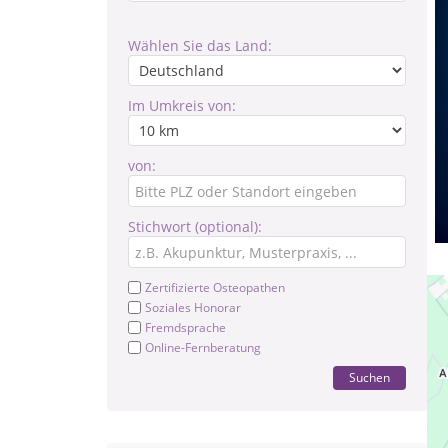
Wählen Sie das Land:
Im Umkreis von:
von:
Stichwort (optional):
Zertifizierte Osteopathen
Soziales Honorar
Fremdsprache
Online-Fernberatung
Suchen