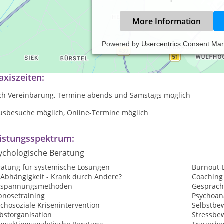
More Information
Powered by
Usercentrics Consent Ma
nn darüber reden nicht mehr reicht...
axiszeiten:
ch Vereinbarung, Termine abends und Samstags möglich
usbesuche möglich, Online-Termine möglich
istungsspektrum:
ychologische Beratung
ratung für systemische Lösungen
Burnout-
-Abhängigkeit - Krank durch Andere?
Coaching
tspannungsmethoden
Gespräch
pnosetraining
Psychoan
chosoziale Krisenintervention
Selbstbew
bstorganisation
Stressbe