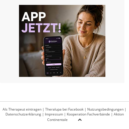
Als Therapeut eintragen
|
Theralupa bei Facebook
|
Nutzungsbedingungen
|
Datenschutzerklärung
|
Impressum
|
Kooperation Fachverbände
|
Aktion
Continentale