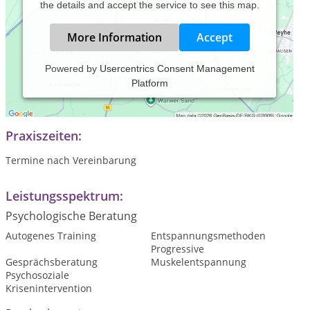
the details and accept the service to see this map.
More Information
Accept
Powered by
Usercentrics Consent Management
Platform
Psychotherapie nach dem Heilpraktikergesetz, psychosoziale
Beratung & Supervision
Praxiszeiten:
Termine nach Vereinbarung
Leistungsspektrum:
Psychologische Beratung
Autogenes Training
Entspannungsmethoden
Progressive
Gesprächsberatung
Muskelentspannung
Psychosoziale
Krisenintervention