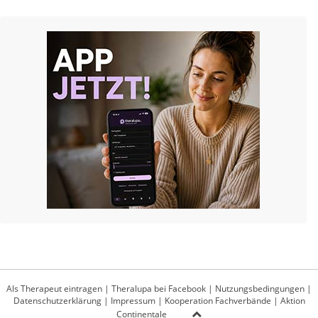
Als Therapeut eintragen
|
Theralupa bei Facebook
|
Nutzungsbedingungen
|
Datenschutzerklärung
|
Impressum
|
Kooperation Fachverbände
|
Aktion
Continentale