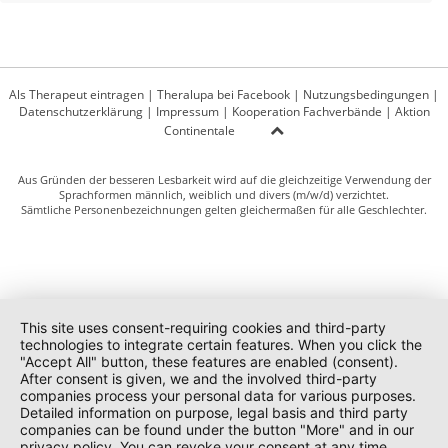
Als Therapeut eintragen
|
Theralupa bei Facebook
|
Nutzungsbedingungen
|
Datenschutzerklärung
|
Impressum
|
Kooperation Fachverbände
|
Aktion
Continentale
Aus Gründen der besseren Lesbarkeit wird auf die gleichzeitige Verwendung der
Sprachformen männlich, weiblich und divers (m/w/d) verzichtet.
Sämtliche Personenbezeichnungen gelten gleichermaßen für alle Geschlechter.
This site uses consent-requiring cookies and third-party
technologies to integrate certain features. When you click the
"Accept All" button, these features are enabled (consent).
After consent is given, we and the involved third-party
companies process your personal data for various purposes.
Detailed information on purpose, legal basis and third party
companies can be found under the button "More" and in our
privacy policy. You can revoke your consent at any time.