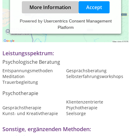
More Information
Accept
Powered by
Usercentrics Consent Management
Platform
Praxiszeiten:
Termine erfolgen nach telefonischer Vereinbarung.
Leistungsspektrum:
Psychologische Beratung
Entspannungsmethoden
Gesprächsberatung
Meditation
Selbsterfahrungsworkshops
Trauerbegleitung
Psychotherapie
Klientenzentrierte
Gesprächstherapie
Psychotherapie
Kunst- und Kreativtherapie
Seelsorge
Sonstige, ergänzenden Methoden: