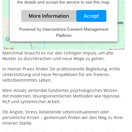
the details and accept the service to see this map.
More Information
Accept
Powered by
Usercentrics Consent Management
Platform
Ihr Weg zu innerer Stärke und neuer Lebensfreude beginnt
hier.
Manchmal braucht es nur den richtigen Impuls, um alte
Muster zu durchbrechen und neue Wege zu gehen.
In meiner Praxis finden Sie professionelle Begleitung, echte
Unterstützung und neue Perspektiven für ein freieres,
selbstbestimmtes Leben.
Mein Ansatz verbindet fundiertes psychologisches Wissen
mit modernen, lösungsorientierten Methoden wie Hypnose,
NLP und systemischer Arbeit.
Ob Ängste, Stress, belastende Lebenssituationen oder
persönliche Krisen – gemeinsam finden wir den Weg zu Ihrer
inneren Stärke.