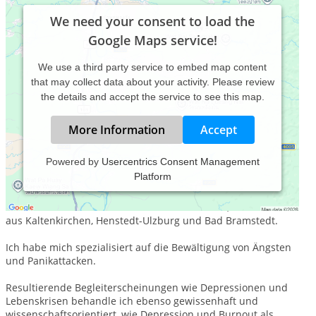
We need your consent to load the
Google Maps service!
We use a third party service to embed map content
that may collect data about your activity. Please review
the details and accept the service to see this map.
More Information
Accept
Powered by
Usercentrics Consent Management
Platform
Lichtblick-Barmstedt ist ein Heilpraktiker für Psychotherapie
und Hypnose und Hypnoanalyse in 25355 Barmstedt. Einfach
zu erreichen über die Bahn AKN aus Elmshorn, aber auch
aus Kaltenkirchen, Henstedt-Ulzburg und Bad Bramstedt.
Ich habe mich spezialisiert auf die Bewältigung von Ängsten
und Panikattacken.
Resultierende Begleiterscheinungen wie Depressionen und
Lebenskrisen behandle ich ebenso gewissenhaft und
wissenschaftsorientiert, wie Depression und Burnout als