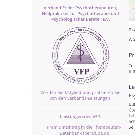
Verband Freier Psychotherapeuten,
Heilpraktiker für Psychotherapie und
Se
Psychologischer Berater e.V.
ps
Wo
Pr
Te
Bit
Le
Werden Sie Mitglied und profitieren Sie
Ps
von den Verbands-Leistungen.
Bu
Co
Le
Leistungen des VFP:
Sc
Premiumeintrag in die Therapeuten-
Se
Datenbank theralupa.de