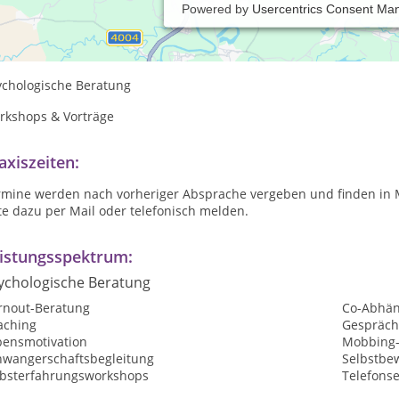
Powered by
Usercentrics Consent Ma
elsorge
ychologische Beratung
rkshops & Vorträge
axiszeiten:
rmine werden nach vorheriger Absprache vergeben und finden in 
te dazu per Mail oder telefonisch melden.
istungsspektrum:
ychologische Beratung
rnout-Beratung
Co-Abhän
aching
Gespräch
bensmotivation
Mobbing-
hwangerschaftsbegleitung
Selbstbew
lbsterfahrungsworkshops
Telefons