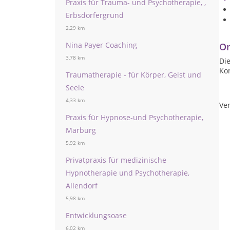
Praxis für Trauma- und Psychotherapie, ,
Erbsdorfergrund
2,29 km
Nina Payer Coaching
On
3,78 km
Die
Ko
Traumatherapie - für Körper, Geist und
Seele
4,33 km
Ver
Praxis für Hypnose-und Psychotherapie,
Marburg
5,92 km
Privatpraxis für medizinische
Hypnotherapie und Psychotherapie,
Allendorf
5,98 km
Entwicklungsoase
6,02 km