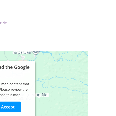
r.de
ad the Google
d map content that
 Please review the
 see this map.
Accept