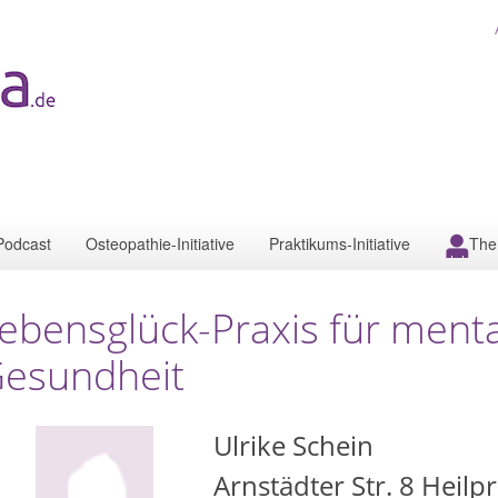
Podcast
Osteopathie-Initiative
Praktikums-Initiative
The
ebensglück-Praxis für ment
esundheit
Ulrike Schein
Arnstädter Str. 8 Heilp