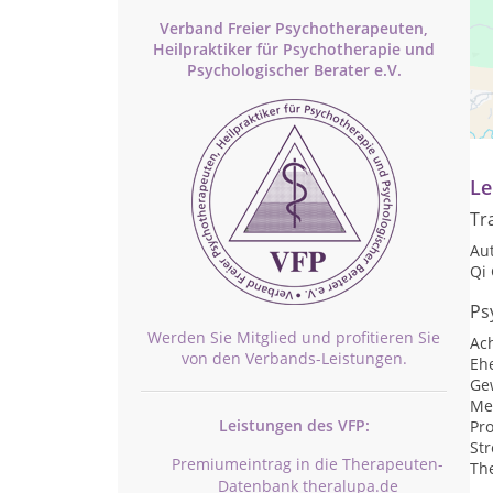
Verband Freier Psychotherapeuten,
Heilpraktiker für Psychotherapie und
Psychologischer Berater e.V.
Pr
Te
Le
Tr
Au
Qi
Ps
Werden Sie Mitglied und profitieren Sie
Ac
von den Verbands-Leistungen.
Eh
Ge
Me
Leistungen des VFP:
Pr
St
Premiumeintrag in die Therapeuten-
Th
Datenbank theralupa.de