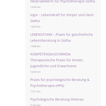
Heilpraktikerin für Psychotherapie Gotha
13,43 km
vigor - Lebenskraft für Körper und Geist
Gotha
13,69 km
LEBENSSTARK - Praxis für ganzheitliche
Lebensberatung in Gotha
13,88 km
KOMPETENZenSCHMIEDe
Therapeutische Praxis für Kinder,
Jugendliche und Erwachsene
14,44 km
Praxis für psychologische Beratung &
Psychotherapie (HPG)
17,31 km
Psychologische Beratung Ilmenau
21,67 km