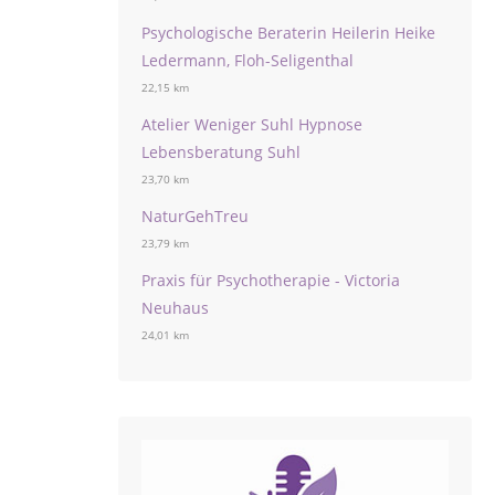
Psychologische Beraterin Heilerin Heike
Ledermann, Floh-Seligenthal
22,15 km
Atelier Weniger Suhl Hypnose
Lebensberatung Suhl
23,70 km
NaturGehTreu
23,79 km
Praxis für Psychotherapie - Victoria
Neuhaus
24,01 km