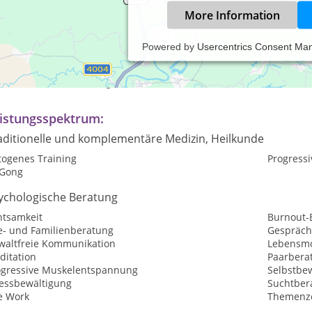
More Information
Powered by
Usercentrics Consent Ma
axiszeiten:
rmin nach Vereinbarung
istungsspektrum:
aditionelle und komplementäre Medizin, Heilkunde
togenes Training
Progress
 Gong
ychologische Beratung
htsamkeit
Burnout-
e- und Familienberatung
Gespräch
waltfreie Kommunikation
Lebensmo
ditation
Paarbera
ogressive Muskelentspannung
Selbstbew
ressbewältigung
Suchtber
e Work
Themenzen