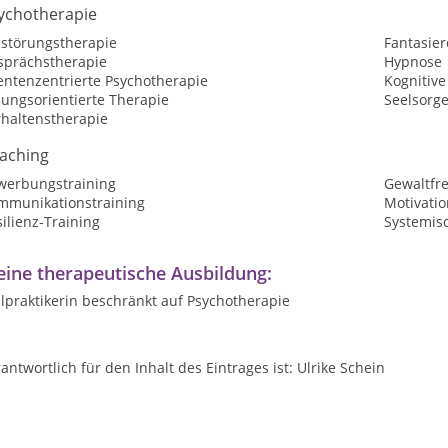
ychotherapie
sstörungstherapie
Fantasier
sprächstherapie
Hypnose
entenzentrierte Psychotherapie
Kognitive
sungsorientierte Therapie
Seelsorg
rhaltenstherapie
aching
werbungstraining
Gewaltfr
mmunikationstraining
Motivatio
ilienz-Training
Systemis
ine therapeutische Ausbildung:
lpraktikerin beschränkt auf Psychotherapie
antwortlich für den Inhalt des Eintrages ist: Ulrike Schein