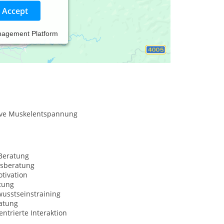
Accept
nagement Platform
ive Muskelentspannung
Beratung
sberatung
tivation
tung
usstseinstraining
atung
trierte Interaktion