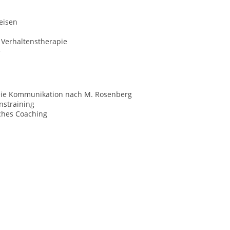
eisen
 Verhaltenstherapie
e
eie Kommunikation nach M. Rosenberg
nstraining
ches Coaching