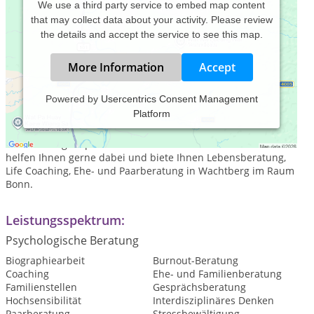
We use a third party service to embed map content
that may collect data about your activity. Please review
the details and accept the service to see this map.
More Information
Accept
Powered by
Usercentrics Consent Management
Platform
Sie wollen endlich lernen, mit einer belastenden Situation
oder einem Konflikt besser umzugehen? Sie wünschen sich
Veränderung im privaten oder beruflichen Bereich? Ich
helfen Ihnen gerne dabei und biete Ihnen Lebensberatung,
Life Coaching, Ehe- und Paarberatung in Wachtberg im Raum
Bonn.
Leistungsspektrum:
Psychologische Beratung
Biographiearbeit
Burnout-Beratung
Coaching
Ehe- und Familienberatung
Familienstellen
Gesprächsberatung
Hochsensibilität
Interdisziplinäres Denken
Paarberatung
Stressbewältigung