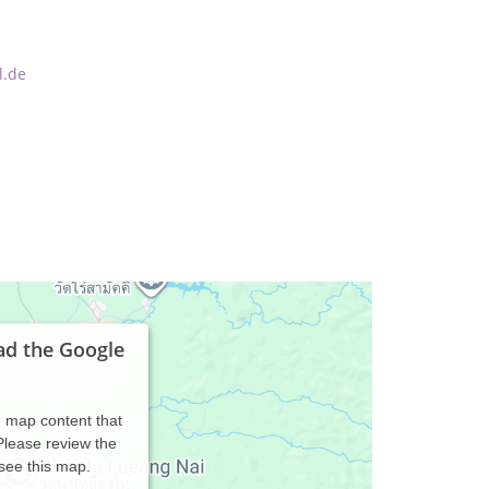
l.de
ad the Google
d map content that
 Please review the
 see this map.