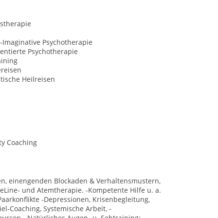
stherapie
-Imaginative Psychotherapie
entierte Psychotherapie
aining
ereisen
ische Heilreisen
ty Coaching
en, einengenden Blockaden & Verhaltensmustern,
eLine- und Atemtherapie. -Kompetente Hilfe u. a.
aarkonflikte -Depressionen, Krisenbegleitung,
el-Coaching, Systemische Arbeit, -
urcen. -Natürliches Augen- u. Sehtraining: