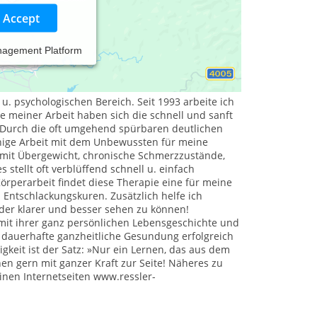
Accept
nagement Platform
ahrungen (u. a. Bioenergetik, Holotropes Atmen,
dung zu machen, um Menschen mit dem was ich als
ierfür machte ich nach bestandener
. psychologischen Bereich. Seit 1993 arbeite ich
te meiner Arbeit haben sich die schnell und sanft
. Durch die oft umgehend spürbaren deutlichen
ruhige Arbeit mit dem Unbewussten für meine
 mit Übergewicht, chronische Schmerzzustände,
tellt oft verblüffend schnell u. einfach
rperarbeit findet diese Therapie eine für meine
d Entschlackungskuren. Zusätzlich helfe ich
der klarer und besser sehen zu können!
mit ihrer ganz persönlichen Lebensgeschichte und
lich dauerhafte ganzheitliche Gesundung erfolgreich
gkeit ist der Satz: »Nur ein Lernen, das aus dem
en gern mit ganzer Kraft zur Seite! Näheres zu
inen Internetseiten www.ressler-