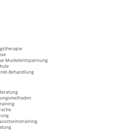
gstherapie
ose
ive Muskelentspannung
hule
unkt-Behandlung
Beratung
nungsmethoden
raining
rache
tung
usstseinstraining
atung