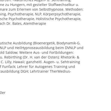
e zu Hungern, mit gezielter Stoffwechselkur u.
inare zum Erlernen von Selbsthypnose. Methoden:
ing, Psychotherapie, NLP, Körperpsychotherapie,
sche Psychotherapie, Holistische Psychotherapie,
ach Dr. Bates, Atemtherapie
eutische Ausbildung (Bioenergetik, Biodynamik-G.
r, NLP und HeilHypnoseausbildung beim DVNLP und
old Saldow; Weitere Aus- und Fortbildungen:
. Rebirthing (Dr. H. van der Osten); Rhetorik- &
Lilly, Hawaii; ganzheitl. Augen- u. Sehtraining
lf Funfack; Lehrer für Autogenes Training und
zausbildung DGH; Lehrtrainer TherMedius-
ßler