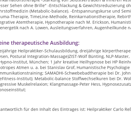
sser Sehen ohne Brille" -Entschlackung & Gewichtsreduzierung ohn
hrstoffmedizin (Metabolic-balance). -Entspannungskurse und Sem
auma-Therapie, TimeLine-Methode, Reinkarnationstherapie, Rebirth
egrative Atemtherapie, Hypnotherapie nach M. Erickson, Humanisti
oenergetik nach A. Lowen, Ausleitungsverfahren, Augenheilkunde n
ine therapeutische Ausbildung:
ijährige Heilpraktiker-Schulausbildung, dreijährige körpertherap
ysen, Postural Integration-Massage)ZIST-Wolf Bünting, NLP-Maste
ypno-Institut, München; 1 Jahr kreative Heilhypnose bei HP Reinh
otropes Atmen u. a. bei Stanislav Grof, Humanistische Psychologie u
munikationstraining; SAMADHI-Schwebebadtherapie bei Dr. John C. 
eFitness-Institut); Metabolic-balance Stoffwechselkuren bei Dr. Wo
ogressive Muskelrelaxion; Klangmassage-Peter Hess, Hypnosezusat
noseinstitut;
antwortlich für den Inhalt des Eintrages ist: Heilpraktiker Carlo Re