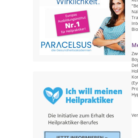
"Be
Nä
Tr
Int
Bi
Me
Zwe
Bo
DeH
Hol
Kom
(Ey
Pr
Hyp
Ver