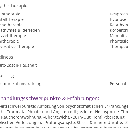
ychotherapie
emtherapie
Gespräch
talttherapie
Hypnose
pnotherapie
Katathym
tathymes Bilderleben
Körperori
zzeittherapie
Mentaltr
artherapie
Phantasi
vokative Therapie
Therapeut
llness
ure-Basen-Haushalt
aching
mmunikationstraining
Personali
handlungsschwerpunkte & Erfahrungen:
beitsschwerpunkte: Auflösung von psychosomatischen Erkrankung
ht, Traumata, Phobien und Ängsten mit gezielter Heilhypnose, Tim
 Raucherentwöhnung, -Übergewicht, -Burn-Out, Konfliktberatung, P
lischen Verletzungen, -Prüfungsängste, Stress & innere Unruhe, -Zi
nkarnationstherapie -Stärkung von Selbstvertrauen & inneren Reso