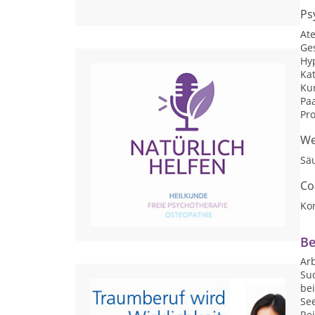
Ps
At
Ges
Hy
Ka
Kur
Pa
Pro
We
Sä
Co
Ko
Be
Ar
Suc
bei
See
Rei