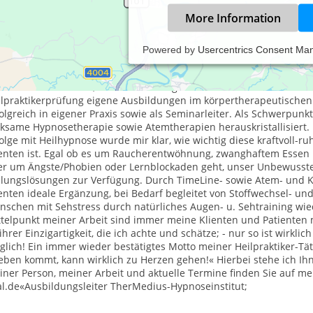
More Information
Powered by
Usercentrics Consent Ma
ach vielen für meine Entwicklung bedeutenden eigenen Therapieerf
ychodrama, Hypnose) beschloß ich 1990 eine Heilpraktikerausbil
tvoll erfahren habe, bei ihrer Heilung weiterhelfen zu können. H
lpraktikerprüfung eigene Ausbildungen im körpertherapeutischen u
olgreich in eigener Praxis sowie als Seminarleiter. Als Schwerpunk
rksame Hypnosetherapie sowie Atemtherapien herauskristallisiert
olge mit Heilhypnose wurde mir klar, wie wichtig diese kraftvoll-
ienten ist. Egal ob es um Raucherentwöhnung, zwanghaftem Essen
r um Ängste/Phobien oder Lernblockaden geht, unser Unbewusstes s
ilungslösungen zur Verfügung. Durch TimeLine- sowie Atem- und Kö
enten ideale Ergänzung, bei Bedarf begleitet von Stoffwechsel- un
nschen mit Sehstress durch natürliches Augen- u. Sehtraining wie
ttelpunkt meiner Arbeit sind immer meine Klienten und Patienten 
 ihrer Einzigartigkeit, die ich achte und schätze; - nur so ist wirk
lich! Ein immer wieder bestätigtes Motto meiner Heilpraktiker-Täti
eben kommt, kann wirklich zu Herzen gehen!« Hierbei stehe ich Ihn
ner Person, meiner Arbeit und aktuelle Termine finden Sie auf me
al.de«Ausbildungsleiter TherMedius-Hypnoseinstitut;