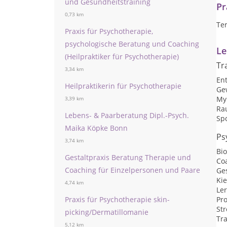
und Gesundheitstraining
Pr
0,73 km
Te
Praxis für Psychotherapie,
psychologische Beratung und Coaching
Le
(Heilpraktiker für Psychotherapie)
Tr
3,34 km
Ent
Heilpraktikerin für Psychotherapie
Ge
My
3,39 km
Ra
Lebens- & Paarberatung Dipl.-Psych.
Sp
Maika Köpke Bonn
Ps
3,74 km
Bi
Gestaltpraxis Beratung Therapie und
Co
Coaching für Einzelpersonen und Paare
Ge
Ki
4,74 km
Le
Praxis für Psychotherapie skin-
Pr
St
picking/Dermatillomanie
Tr
5,12 km