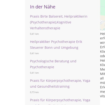
In der Nähe
Praxis Birte Balsereit, Heilpraktikerin
»N
(Psychotherapie),Kognitive
Ps
Verhaltenstherapie
wer
Hei
0,41 km
erf
Heilpraktiker Psychotherapie Erik
wi
Erf
Steuerer Bonn und Umgebung
Kl
0,41 km
ode
He
Psychologische Beratung und
Kli
Psychotherapie
Me
0,41 km
Mi
all
Praxis für Körperpsychotherapie, Yoga
mög
und Gesundheitstraining
Erl
mei
0,73 km
vit
Praxis für Körperpsychotherapie, Yoga