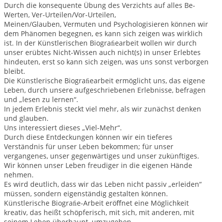
Durch die konsequente Übung des Verzichts auf alles Be-
Werten, Ver-Urteilen/Vor-Urteilen,
Meinen/Glauben, Vermuten und Psychologisieren können wir
dem Phänomen begegnen, es kann sich zeigen was wirklich
ist. In der Künstlerischen Biograﬁearbeit wollen wir durch
unser erübtes Nicht-Wissen auch nicht(s) in unser Erlebtes
hindeuten, erst so kann sich zeigen, was uns sonst verborgen
bleibt.
Die Künstlerische Biograﬁearbeit ermöglicht uns, das eigene
Leben, durch unsere aufgeschriebenen Erlebnisse, befragen
und „lesen zu lernen“.
In jedem Erlebnis steckt viel mehr, als wir zunächst denken
und glauben.
Uns interessiert dieses „Viel-Mehr“.
Durch diese Entdeckungen können wir ein tieferes
Verständnis für unser Leben bekommen; für unser
vergangenes, unser gegenwärtiges und unser zukünftiges.
Wir können unser Leben freudiger in die eigenen Hände
nehmen.
Es wird deutlich, dass wir das Leben nicht passiv „erleiden“
müssen, sondern eigenständig gestalten können.
Künstlerische Biograﬁe-Arbeit eröﬀnet eine Möglichkeit
kreativ, das heißt schöpferisch, mit sich, mit anderen, mit
seinem Leben überhaupt, umzugehen.