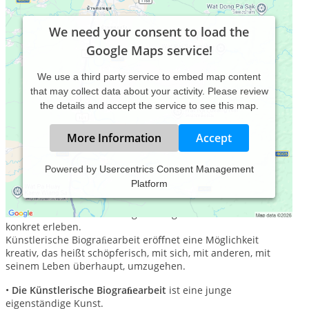
We need your consent to load the
Google Maps service!
We use a third party service to embed map content
that may collect data about your activity. Please review
the details and accept the service to see this map.
More Information
Accept
Powered by
Usercentrics Consent Management
Platform
Die Biografie eines jeden Menschen ist ein Kunstwerk mit
unglaublichem Ausmaß, durch eine Rückschau und einen
besonderen Blick auf die eigene Biografie können wir dies
konkret erleben.
Künstlerische Biograﬁearbeit eröﬀnet eine Möglichkeit
kreativ, das heißt schöpferisch, mit sich, mit anderen, mit
seinem Leben überhaupt, umzugehen.
•
Die Künstlerische Biograﬁearbeit
ist eine junge
eigenständige Kunst.