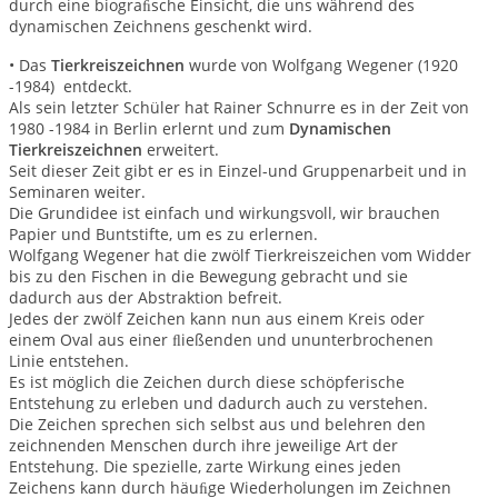
durch eine biograﬁsche Einsicht, die uns während des
dynamischen Zeichnens geschenkt wird.
• Das
Tierkreiszeichnen
wurde von Wolfgang Wegener (1920
-1984) entdeckt.
Als sein letzter Schüler hat Rainer Schnurre es in der Zeit von
1980 -1984 in Berlin erlernt und zum
Dynamischen
Tierkreiszeichnen
erweitert.
Seit dieser Zeit gibt er es in Einzel-und Gruppenarbeit und in
Seminaren weiter.
Die Grundidee ist einfach und wirkungsvoll, wir brauchen
Papier und Buntstifte, um es zu erlernen.
Wolfgang Wegener hat die zwölf Tierkreiszeichen vom Widder
bis zu den Fischen in die Bewegung gebracht und sie
dadurch aus der Abstraktion befreit.
Jedes der zwölf Zeichen kann nun aus einem Kreis oder
einem Oval aus einer ﬂießenden und ununterbrochenen
Linie entstehen.
Es ist möglich die Zeichen durch diese schöpferische
Entstehung zu erleben und dadurch auch zu verstehen.
Die Zeichen sprechen sich selbst aus und belehren den
zeichnenden Menschen durch ihre jeweilige Art der
Entstehung. Die spezielle, zarte Wirkung eines jeden
Zeichens kann durch häuﬁge Wiederholungen im Zeichnen