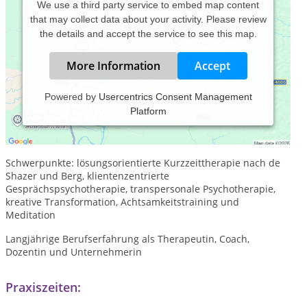
We use a third party service to embed map content
that may collect data about your activity. Please review
the details and accept the service to see this map.
More Information
Accept
Powered by
Usercentrics Consent Management
Platform
"Sei Du selbst" - dies ist meine Maxime.
Praxis für Psychotherapie, Coaching, Unternehmerberatung
Schwerpunkte: lösungsorientierte Kurzzeittherapie nach de
Shazer und Berg, klientenzentrierte
Gesprächspsychotherapie, transpersonale Psychotherapie,
kreative Transformation, Achtsamkeitstraining und
Meditation
Langjährige Berufserfahrung als Therapeutin, Coach,
Dozentin und Unternehmerin
Praxiszeiten: