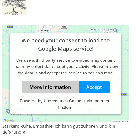
We need your consent to load the
Google Maps service!
We use a third party service to embed map content
that may collect data about your activity. Please review
the details and accept the service to see this map.
More Information
Accept
Powered by
Usercentrics Consent Management
Platform
tiefenpsychologisch fundierte Körperpsychotherapeutin
Tätigkeit in der Fachklinik Heiligenfeld und der
psychosomatischen Klinik Bad Grönenbach.
Stärken: Ruhe, Empathie, ich kann gut zuhören und bin
tiefgründig.