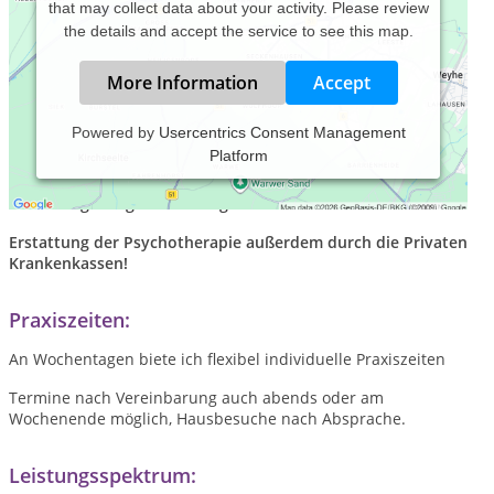
that may collect data about your activity. Please review
the details and accept the service to see this map.
More Information
Accept
Powered by
Usercentrics Consent Management
Platform
Aktuell:
Positive Zertifizierung durch die Zentrale Prüfstelle
Prävention - meine Kurse für Autogenes Training sind
erstattungsfähig durch die gesetzlichen Krankenkassen!
Erstattung der Psychotherapie außerdem durch die Privaten
Krankenkassen!
Praxiszeiten:
An Wochentagen biete ich flexibel individuelle Praxiszeiten
Termine nach Vereinbarung auch abends oder am
Wochenende möglich, Hausbesuche nach Absprache.
Leistungsspektrum: