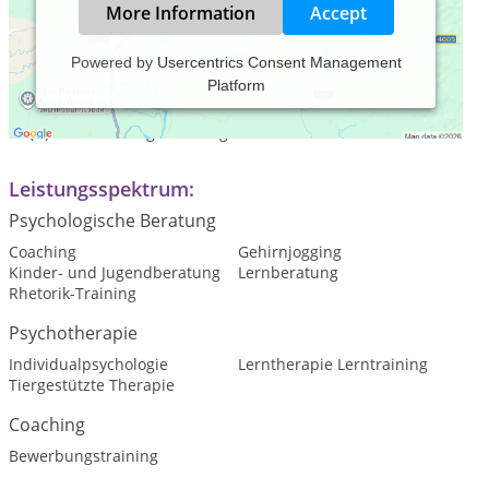
More Information
Accept
Powered by
Usercentrics Consent Management
Platform
Coaching und Lerntherapie für Kinder, Jugendliche und
Erwachsene mit Teileistungsstörungen wie LRS, Dyskalkulie,
AD(H)S und Prüfungscoaching.
Leistungsspektrum:
Psychologische Beratung
Coaching
Gehirnjogging
Kinder- und Jugendberatung
Lernberatung
Rhetorik-Training
Psychotherapie
Individualpsychologie
Lerntherapie Lerntraining
Tiergestützte Therapie
Coaching
Bewerbungstraining