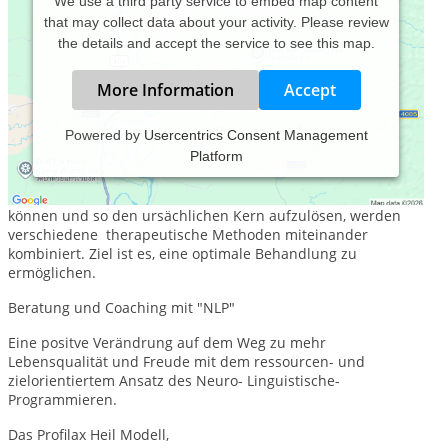
We use a third party service to embed map content
that may collect data about your activity. Please review
the details and accept the service to see this map.
More Information
Accept
Powered by
Usercentrics Consent Management
Platform
Psychotherapie, Ganzheitlich & systemische Therapie.
Um sich dem eigentlichen Problem ganzheitlich nähern zu
können und so den ursächlichen Kern aufzulösen, werden
verschiedene therapeutische Methoden miteinander
kombiniert. Ziel ist es, eine optimale Behandlung zu
ermöglichen.
Beratung und Coaching mit "NLP"
Eine positve Verändrung auf dem Weg zu mehr
Lebensqualität und Freude mit dem ressourcen- und
zielorientiertem Ansatz des Neuro- Linguistische-
Programmieren.
Das Profilax Heil Modell,