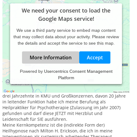
We need your consent to load the
Google Maps service!
We use a third party service to embed map content
that may collect data about your activity. Please review
the details and accept the service to see this map.
More Information
Accept
Powered by
Usercentrics Consent Management
Platform
Jahrgang 1964 im Tierkreiszeichen des Löwen geboren.
Nach einer interessanten und lehrreichen Laufbahn über
drei Jahrzehnte in KMU und Großkonzernen, davon 20 Jahre
in leitender Funktion habe ich meine Berufung als
Heilpraktiker für Psychotherapie (Zulassung im Jahr 2007)
gefunden und darf diese JETZT mit Herzblut und
Leidenschaft für SIE ausführen.
Meine Kernkompetenz ist die (indirekte Form der)
Heilhypnose nach Milton H. Erickson, die ich in meine
Interventionen als systemisch arbeitender Therapeut