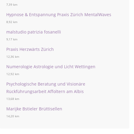
7,39 km
Hypnose & Entspannung Praxis Zürich MentalWaves
8,92 km
malstudio patrizia fosanelli
9,17 km
Praxis Herzwärts Zürich
12,36 km
Numerologie Astrologie und Licht Wettingen
12,92 km
Psychologische Beratung und Visionäre
Rückführungsarbeit Affoltern am Albis
13,68 km
Marijke Bstieler Brüttisellen
14,20 km