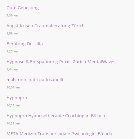
Gute Genesung
7,39 km
Angst-Krisen-Traumaberatung Zürich
8,06 km
Beratung Dr. Lilia
8,27 km
Hypnose & Entspannung Praxis Zürich MentalWaves
9,44 km
malstudio patrizia fosanelli
10,08 km
Hypnopro
10,11 km
Hypnopro Hypnosetherapie Coaching in Bülach
10,28 km
META Medizin Transpersonale Psychologie, Bülach