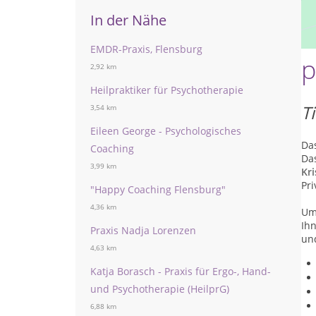
In der Nähe
EMDR-Praxis, Flensburg
p
2,92 km
Heilpraktiker für Psychotherapie
T
3,54 km
Eileen George - Psychologisches
Das
Coaching
Das
3,99 km
Kri
Pr
"Happy Coaching Flensburg"
4,36 km
Um
Ihn
Praxis Nadja Lorenzen
und
4,63 km
Katja Borasch - Praxis für Ergo-, Hand-
und Psychotherapie (HeilprG)
6,88 km