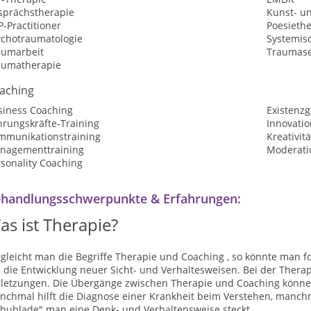
sprächstherapie
Kunst- un
-Practitioner
Poesieth
ychotraumatologie
Systemis
aumarbeit
Traumase
aumatherapie
aching
siness Coaching
Existenz
hrungskräfte-Training
Innovati
mmunikationstraining
Kreativit
nagementtraining
Moderatio
sonality Coaching
handlungsschwerpunkte & Erfahrungen:
as ist Therapie?
gleicht man die Begriffe Therapie und Coaching , so könnte man f
die Entwicklung neuer Sicht- und Verhaltesweisen. Bei der Therap
rletzungen. Die Übergänge zwischen Therapie und Coaching können
nchmal hilft die Diagnose einer Krankheit beim Verstehen, manchm
chublade" man eine Denk- und Verhaltensweise steckt.