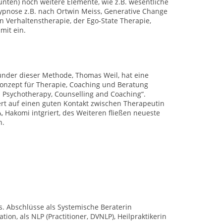
ten) noch weitere Elemente, wie z.B. wesentliche
pnose z.B. nach Ortwin Meiss, Generative Change
n Verhaltenstherapie, der Ego-State Therapie,
mit ein.
ünder dieser Methode, Thomas Weil, hat eine
nzept für Therapie, Coaching und Beratung
 Psychotherapy, Counselling and Coaching“.
rt auf einen guten Kontakt zwischen Therapeutin
 Hakomi intgriert, des Weiteren fließen neueste
n.
rs. Abschlüsse als Systemische Beraterin
ation, als NLP (Practitioner, DVNLP), Heilpraktikerin