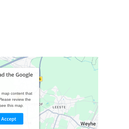
ad the Google
d map content that
 Please review the
 see this map.
Accept