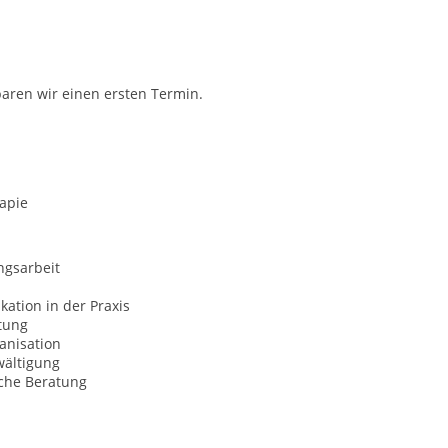
aren wir einen ersten Termin.
apie
ngsarbeit
ation in der Praxis
tung
anisation
wältigung
sche Beratung