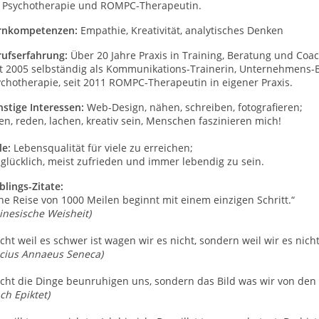
r Psychotherapie und ROMPC-Therapeutin.
rnkompetenzen:
Empathie, Kreativität, analytisches Denken
rufserfahrung:
Über 20 Jahre Praxis in Training, Beratung und Coac
it 2005 selbständig als Kommunikations-Trainerin, Unternehmens-B
chotherapie, seit 2011 ROMPC-Therapeutin in eigener Praxis.
stige Interessen:
Web-Design, nähen, schreiben, fotografieren;
en, reden, lachen, kreativ sein, Menschen faszinieren mich!
le:
Lebensqualität für viele zu erreichen;
 glücklich, meist zufrieden und immer lebendig zu sein.
blings-Zitate:
ne Reise von 1000 Meilen beginnt mit einem einzigen Schritt.“
inesische Weisheit)
cht weil es schwer ist wagen wir es nicht, sondern weil wir es nich
ucius Annaeus Seneca)
icht die Dinge beunruhigen uns, sondern das Bild was wir von den
ch Epiktet)