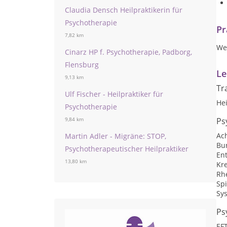
Claudia Densch Heilpraktikerin für
Psychotherapie
Pr
7,82 km
Wen
Cinarz HP f. Psychotherapie, Padborg,
Flensburg
Le
9,13 km
Tr
Ulf Fischer - Heilpraktiker für
He
Psychotherapie
Ps
9,84 km
Ac
Martin Adler - Migräne: STOP,
Bu
Psychotherapeutischer Heilpraktiker
En
13,80 km
Kr
Rhe
Spi
Sy
Ps
EF