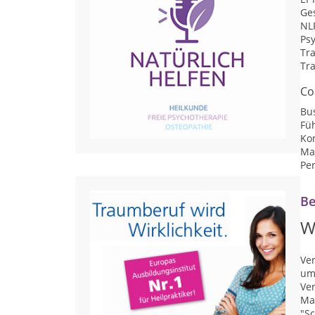
Ge
NLP
Ps
Tr
Tr
Co
Bu
Fü
Ko
Ma
Per
Be
W
Ver
um 
Ve
Ma
"S