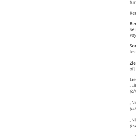
fü
Ke
Be
Se
Psy
Son
les
Zie
oft
Lie
„Ei
(ch
„Ni
(L
„N
(na