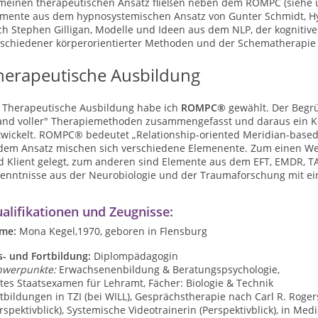
 meinen therapeutischen Ansatz fließen neben dem ROMPC (siehe un
emente aus dem hypnosystemischen Ansatz von Gunter Schmidt, Hy
h Stephen Gilligan, Modelle und Ideen aus dem NLP, der kognitive
rschiedener körperorientierter Methoden und der Schematherapie 
herapeutische Ausbildung
s Therapeutische Ausbildung habe ich
ROMPC®
gewählt. Der Begr
and voller" Therapiemethoden zusammengefasst und daraus ein Ko
twickelt. ROMPC® bedeutet „Relationship-oriented Meridian-based
 dem Ansatz mischen sich verschiedene Elemenente. Zum einen We
 Klient gelegt, zum anderen sind Elemente aus dem EFT, EMDR, TA,
kenntnisse aus der Neurobiologie und der Traumaforschung mit ei
alifikationen und Zeugnisse:
me:
Mona Kegel,1970, geboren in Flensburg
s- und Fortbildung:
Diplompädagogin
hwerpunkte:
Erwachsenenbildung & Beratungspsychologie,
tes Staatsexamen für Lehramt, Fächer: Biologie & Technik
tbildungen in TZI (bei WILL), Gesprächstherapie nach Carl R. Roge
rspektivblick), Systemische Videotrainerin (Perspektivblick), in Medi