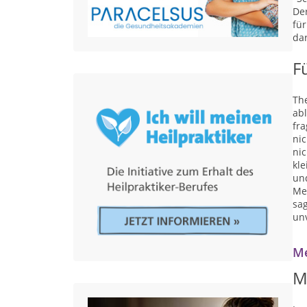
Der
für
da
F
Th
abl
fra
ni
nic
kl
und
Me
sag
unv
Me
M