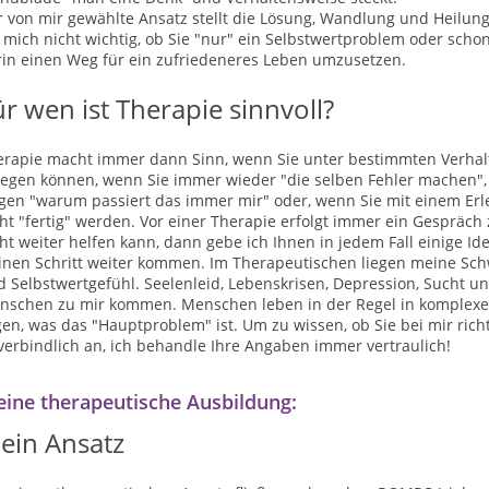
 von mir gewählte Ansatz stellt die Lösung, Wandlung und Heilung
 mich nicht wichtig, ob Sie "nur" ein Selbstwertproblem oder schon
rin einen Weg für ein zufriedeneres Leben umzusetzen.
ür wen ist Therapie sinnvoll?
erapie macht immer dann Sinn, wenn Sie unter bestimmten Verhalte
egen können, wenn Sie immer wieder "die selben Fehler machen", w
gen "warum passiert das immer mir" oder, wenn Sie mit einem Erle
cht "fertig" werden. Vor einer Therapie erfolgt immer ein Gesprä
ht weiter helfen kann, dann gebe ich Ihnen in jedem Fall einige I
einen Schritt weiter kommen. Im Therapeutischen liegen meine S
 Selbstwertgefühl. Seelenleid, Lebenskrisen, Depression, Sucht u
nschen zu mir kommen. Menschen leben in der Regel in komple
en, was das "Hauptproblem" ist. Um zu wissen, ob Sie bei mir rich
erbindlich an, ich behandle Ihre Angaben immer vertraulich!
ine therapeutische Ausbildung:
ein Ansatz