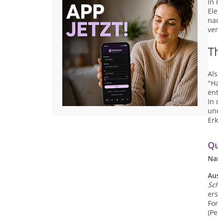
In
El
nac
ve
T
Al
"H
en
In
und
Er
Qu
Na
Au
Sc
ers
For
(Pe