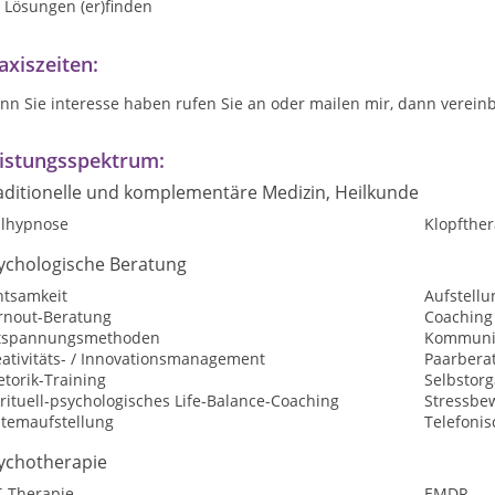
Lösungen (er)finden
axiszeiten:
n Sie interesse haben rufen Sie an oder mailen mir, dann vereinb
istungsspektrum:
aditionelle und komplementäre Medizin, Heilkunde
ilhypnose
Klopfther
ychologische Beratung
htsamkeit
Aufstellu
rnout-Beratung
Coaching
tspannungsmethoden
Kommunik
eativitäts- / Innovationsmanagement
Paarbera
torik-Training
Selbstorg
rituell-psychologisches Life-Balance-Coaching
Stressbe
stemaufstellung
Telefoni
ychotherapie
T-Therapie
EMDR