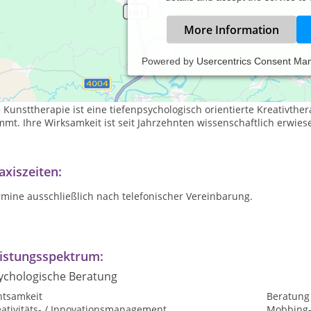
More Information
Powered by
Usercentrics Consent Ma
sttherapie mit integrieren gesprächs- und verhaltenstherapeutisc
n Angebot richtet sich ausschließlich an Erwachsene.
 Kunsttherapie ist eine tiefenpsychologisch orientierte Kreativth
mt. Ihre Wirksamkeit ist seit Jahrzehnten wissenschaftlich erwie
axiszeiten:
mine ausschließlich nach telefonischer Vereinbarung.
istungsspektrum:
ychologische Beratung
htsamkeit
Beratung
eativitäts- / Innovationsmanagement
Mobbing-