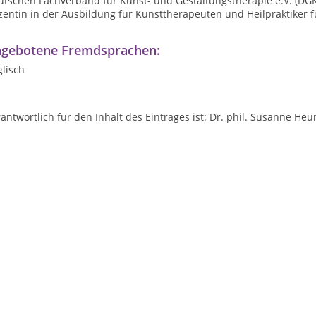
utschen Fachverband für Kunst- und Gestaltungstherapie e.V. (DG
entin in der Ausbildung für Kunsttherapeuten und Heilpraktiker f
gebotene Fremdsprachen:
lisch
antwortlich für den Inhalt des Eintrages ist: Dr. phil. Susanne He