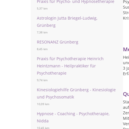
Praxis für Psycho- und Hypnosetherapie
Ps
Su
5,37 km
St
Astrologin Jutta Briegel-Ludwig,
Kri
Grünberg
7,38 km
RESONANZ Grünberg
Me
8,45 km
Hei
Praxis für Psychotherapie Heinrich
un
Heintzmann - Heilpraktiker für
3 J
Psychotherapie
Er
9,74 km
Kinesiologiehilfe Grünberg - Kinesiologie
Qu
und Psychosomatik
Sta
10,09 km
au
Zer
Hypnose - Coaching - Psychotherapie,
Mit
Nidda
Ver
10,45 km