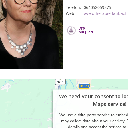
Telefon:
064052059875
Web:
www.therapie-laubach
We need your consent to lo
Maps service!
We use a third party service to embe
may collect data about your activity.
details and accept the service to