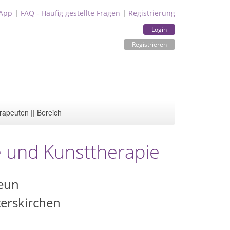
App
|
FAQ - Häufig gestellte Fragen
|
Registrierung
Login
Registrieren
rapeuten || Bereich
e und Kunsttherapie
Heun
erskirchen