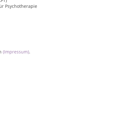
KFT)
ür Psychotherapie
un
(Impressum)
.