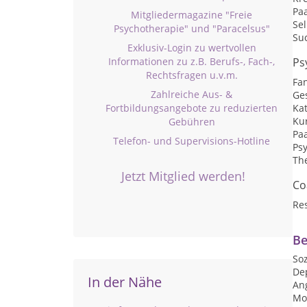
Pa
Mitgliedermagazine "Freie
Sel
Psychotherapie" und "Paracelsus"
Su
Exklusiv-Login zu wertvollen
Informationen zu z.B. Berufs-, Fach-,
Ps
Rechtsfragen u.v.m.
Fan
Zahlreiche Aus- &
Ge
Fortbildungsangebote zu reduzierten
Ka
Kur
Gebühren
Pa
Telefon- und Supervisions-Hotline
Ps
Th
Jetzt Mitglied werden!
Co
Res
Be
Soz
De
In der Nähe
An
Mo