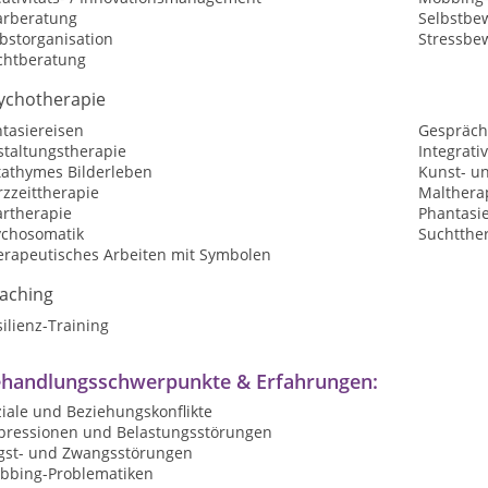
arberatung
Selbstbew
bstorganisation
Stressbe
chtberatung
ychotherapie
tasiereisen
Gespräch
staltungstherapie
Integrati
tathymes Bilderleben
Kunst- un
zzeittherapie
Malthera
artherapie
Phantasi
ychosomatik
Suchtthe
erapeutisches Arbeiten mit Symbolen
aching
ilienz-Training
handlungsschwerpunkte & Erfahrungen:
iale und Beziehungskonflikte
pressionen und Belastungsstörungen
gst- und Zwangsstörungen
bbing-Problematiken