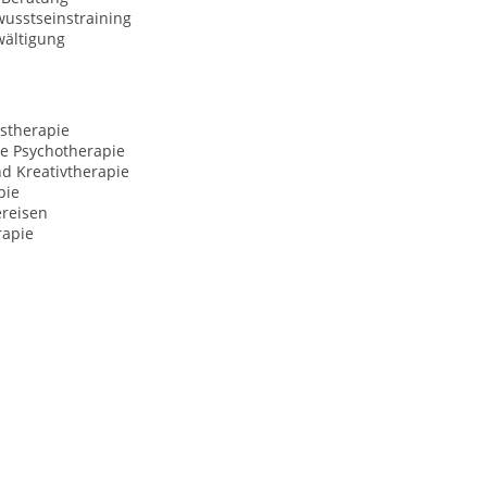
usstseinstraining
wältigung
stherapie
ve Psychotherapie
d Kreativtherapie
pie
ereisen
rapie