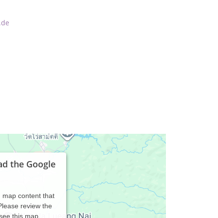
.de
ad the Google
d map content that
 Please review the
 see this map.