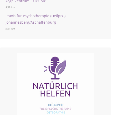
Yoga Zentrum COYObiz
5,38 km
Praxis für Psychotherapie (HeilprG)
Johannesberg/Aschaffenburg
5,51 km