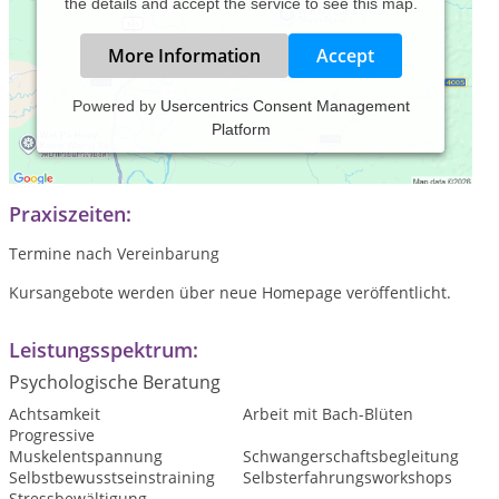
the details and accept the service to see this map.
More Information
Accept
Powered by
Usercentrics Consent Management
Platform
Praxis für Psychotherapie, Psychosomatik und
Stressmanagement
Praxiszeiten:
Termine nach Vereinbarung
Kursangebote werden über neue Homepage veröffentlicht.
Leistungsspektrum:
Psychologische Beratung
Achtsamkeit
Arbeit mit Bach-Blüten
Progressive
Muskelentspannung
Schwangerschaftsbegleitung
Selbstbewusstseinstraining
Selbsterfahrungsworkshops
Stressbewältigung