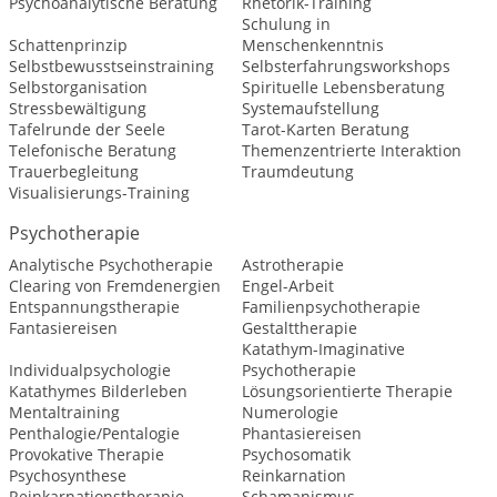
Psychoanalytische Beratung
Rhetorik-Training
Schulung in
Schattenprinzip
Menschenkenntnis
Selbstbewusstseinstraining
Selbsterfahrungsworkshops
Selbstorganisation
Spirituelle Lebensberatung
Stressbewältigung
Systemaufstellung
Tafelrunde der Seele
Tarot-Karten Beratung
Telefonische Beratung
Themenzentrierte Interaktion
Trauerbegleitung
Traumdeutung
Visualisierungs-Training
Psychotherapie
Analytische Psychotherapie
Astrotherapie
Clearing von Fremdenergien
Engel-Arbeit
Entspannungstherapie
Familienpsychotherapie
Fantasiereisen
Gestalttherapie
Katathym-Imaginative
Individualpsychologie
Psychotherapie
Katathymes Bilderleben
Lösungsorientierte Therapie
Mentaltraining
Numerologie
Penthalogie/Pentalogie
Phantasiereisen
Provokative Therapie
Psychosomatik
Psychosynthese
Reinkarnation
Reinkarnationstherapie
Schamanismus