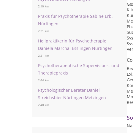
Ge
2,10 km
Kli
Kur
Praxis für Psychotherapie Sabine Erb,
Me
Nürtingen
Ph
2,21 km
Su
Sy
Heilpraktikerin für Psychotherapie
Sy
Daniela Marchal Esslingen Nürtingen
Ve
2,21 km
Co
Psychotherapeutische Supervisions- und
Be
Therapiepraxis
Ex
Ge
2,44 km
Ko
Psychologischer Berater Daniel
Me
Mot
Streichsbier Nürtingen Metzingen
Res
2,48 km
So
Na