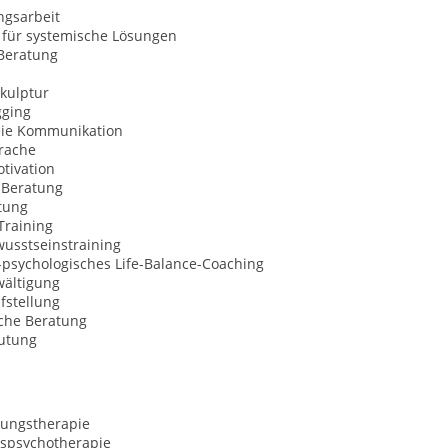
ngsarbeit
 für systemische Lösungen
Beratung
kulptur
gging
eie Kommunikation
rache
tivation
Beratung
tung
Training
usstseinstraining
l-psychologisches Life-Balance-Coaching
wältigung
fstellung
sche Beratung
utung
ungstherapie
spsychotherapie