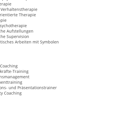
erapie
 Verhaltenstherapie
ientierte Therapie
apie
Psychotherapie
che Aufstellungen
che Supervision
tisches Arbeiten mit Symbolen
 Coaching
kräfte-Training
onsmanagement
nttraining
ns- und Präsentationstrainer
ty Coaching