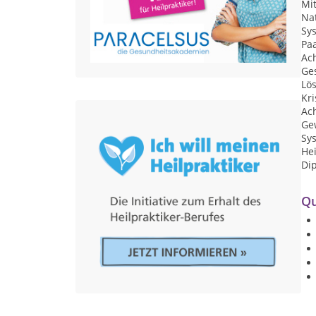
Mi
Nat
Sy
Pa
Ac
Ge
Lös
Kri
Ac
Ge
Sy
Hei
Di
Qu