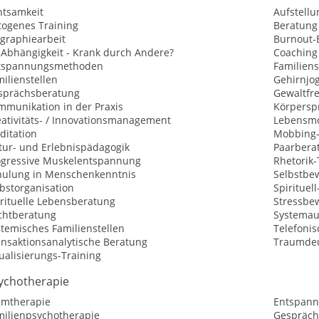
htsamkeit
Aufstellu
togenes Training
Beratung
ographiearbeit
Burnout-
-Abhängigkeit - Krank durch Andere?
Coaching
tspannungsmethoden
Familiens
ilienstellen
Gehirnjo
sprächsberatung
Gewaltfr
mmunikation in der Praxis
Körpersp
eativitäts- / Innovationsmanagement
Lebensmo
ditation
Mobbing-
tur- und Erlebnispädagogik
Paarbera
ogressive Muskelentspannung
Rhetorik-
hulung in Menschenkenntnis
Selbstbew
bstorganisation
Spirituel
irituelle Lebensberatung
Stressbe
chtberatung
Systemau
temisches Familienstellen
Telefoni
ansaktionsanalytische Beratung
Traumde
ualisierungs-Training
ychotherapie
emtherapie
Entspann
milienpsychotherapie
Gespräch