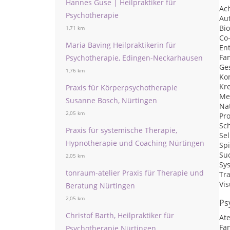
Hannes Guse | Heilpraktiker für
Ac
Psychotherapie
Au
Bi
1,71 km
Co
Maria Baving Heilpraktikerin für
En
Fam
Psychotherapie, Edingen-Neckarhausen
Ge
1,76 km
Ko
Kr
Praxis für Körperpsychotherapie
Me
Susanne Bosch, Nürtingen
Na
2,05 km
Pr
Sc
Praxis für systemische Therapie,
Sel
Hypnotherapie und Coaching Nürtingen
Sp
Su
2,05 km
Sys
tonraum-atelier Praxis für Therapie und
Tr
Vis
Beratung Nürtingen
2,05 km
Ps
Christof Barth, Heilpraktiker für
At
Fa
Psychotherapie Nürtingen