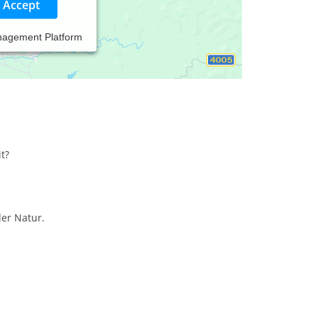
Accept
nagement Platform
ratung, Natur-Coaching
t?
der Natur.