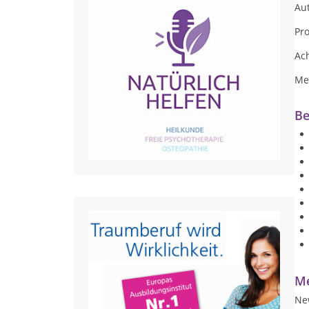
Au
Pr
Ac
Me
Be
Me
Ne