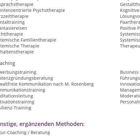
sprächstherapie
Gestaltth
entenzentrierte Psychotherapie
Kognitive
zzeittherapie
Lösungsor
ntaltraining
Paarther
antasiereisen
Positive 
chttherapie
Systemis
stemische Familientherapie
Systemis
stemische Therapie
Therapeu
rhaltenstherapie
aching
werbungstraining
Business
istenzgründungsberatung
Führungs
waltfreie Kommunikation nach M. Rosenberg
Innovati
mmunikationstraining
Manageme
ditationsleitung
Moderatio
ivationstraining
Personali
ilienz-Training
nstige, ergänzenden Methoden:
tur-Coaching / Beratung