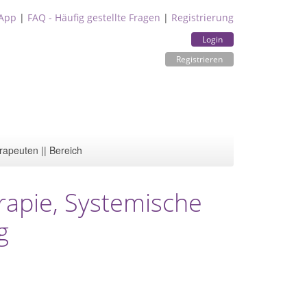
App
|
FAQ - Häufig gestellte Fragen
|
Registrierung
Login
Registrieren
rapeuten || Bereich
erapie, Systemische
g