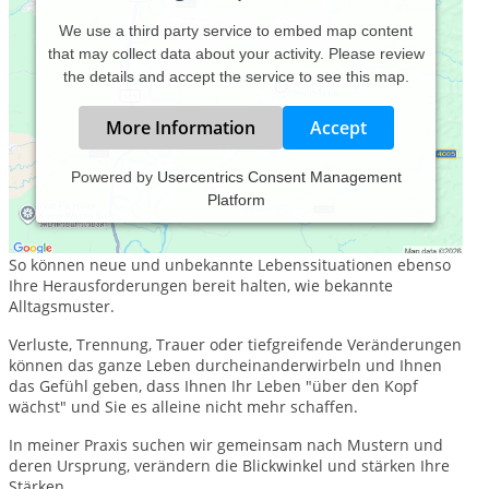
We use a third party service to embed map content
that may collect data about your activity. Please review
the details and accept the service to see this map.
More Information
Accept
Powered by
Usercentrics Consent Management
Platform
Therapie und Coaching kann Ihnen in den verschiedensten
Lebenslagen eine wertvolle Unterstützung sein.
So können neue und unbekannte Lebenssituationen ebenso
Ihre Herausforderungen bereit halten, wie bekannte
Alltagsmuster.
Verluste, Trennung, Trauer oder tiefgreifende Veränderungen
können das ganze Leben durcheinanderwirbeln und Ihnen
das Gefühl geben, dass Ihnen Ihr Leben "über den Kopf
wächst" und Sie es alleine nicht mehr schaffen.
In meiner Praxis suchen wir gemeinsam nach Mustern und
deren Ursprung, verändern die Blickwinkel und stärken Ihre
Stärken.